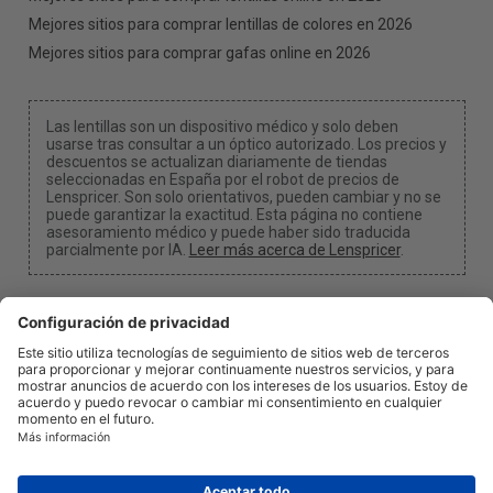
Mejores sitios para comprar lentillas de colores en 2026
Mejores sitios para comprar gafas online en 2026
Las lentillas son un dispositivo médico y solo deben
usarse tras consultar a un óptico autorizado. Los precios y
descuentos se actualizan diariamente de tiendas
seleccionadas en España por el robot de precios de
Lenspricer. Son solo orientativos, pueden cambiar y no se
puede garantizar la exactitud. Esta página no contiene
asesoramiento médico y puede haber sido traducida
parcialmente por IA.
Leer más acerca de Lenspricer
.
Configuración de cookies
Podemos recibir una comisión si utilizas uno de
nuestros enlaces para realizar una compra.
Acerca de
Noticias
Información
Privacidad
Legal