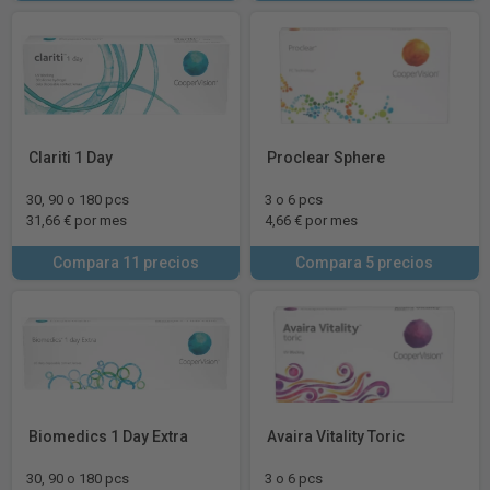
Clariti 1 Day
Proclear Sphere
30, 90 o 180 pcs
3 o 6 pcs
31,66 € por mes
4,66 € por mes
Compara 11 precios
Compara 5 precios
Biomedics 1 Day Extra
Avaira Vitality Toric
30, 90 o 180 pcs
3 o 6 pcs