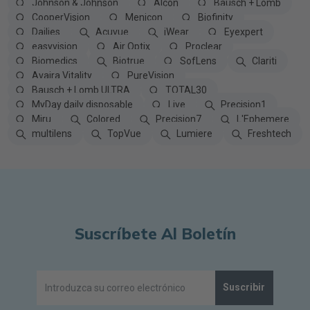
Johnson & Johnson
Alcon
Bausch + Lomb
CooperVision
Menicon
Biofinity
Dailies
Acuvue
iWear
Eyexpert
easyvision
Air Optix
Proclear
Biomedics
Biotrue
SofLens
Clariti
Avaira Vitality
PureVision
Bausch + Lomb ULTRA
TOTAL30
MyDay daily disposable
Live
Precision1
Miru
Colored
Precision7
L'Ephemere
multilens
TopVue
Lumiere
Freshtech
Suscríbete Al Boletín
Suscribir