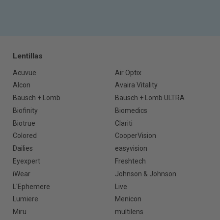
Lentillas
Acuvue
Air Optix
Alcon
Avaira Vitality
Bausch + Lomb
Bausch + Lomb ULTRA
Biofinity
Biomedics
Biotrue
Clariti
Colored
CooperVision
Dailies
easyvision
Eyexpert
Freshtech
iWear
Johnson & Johnson
L'Ephemere
Live
Lumiere
Menicon
Miru
multilens