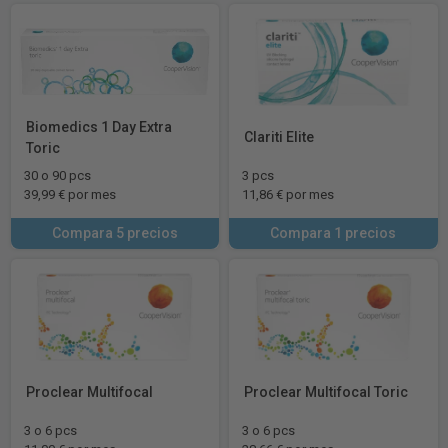
Biomedics 1 Day Extra
Clariti Elite
Toric
30 o 90 pcs
3 pcs
39,99 € por mes
11,86 € por mes
Compara 5 precios
Compara 1 precios
Proclear Multifocal
Proclear Multifocal Toric
3 o 6 pcs
3 o 6 pcs