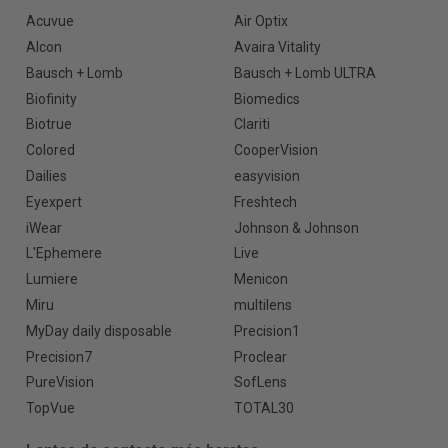
Acuvue
Air Optix
Alcon
Avaira Vitality
Bausch + Lomb
Bausch + Lomb ULTRA
Biofinity
Biomedics
Biotrue
Clariti
Colored
CooperVision
Dailies
easyvision
Eyexpert
Freshtech
iWear
Johnson & Johnson
L'Ephemere
Live
Lumiere
Menicon
Miru
multilens
MyDay daily disposable
Precision1
Precision7
Proclear
PureVision
SofLens
TopVue
TOTAL30