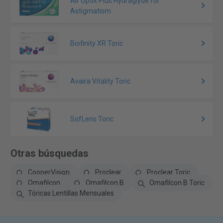
Air Optix Plus Hydraglyde for
Astigmatism
Biofinity XR Toric
Avaira Vitality Toric
SofLens Toric
Otras búsquedas
CooperVision
Proclear
Proclear Toric
Omafilcon
Omafilcon B
Omafilcon B Toric
Tóricas Lentillas Mensuales