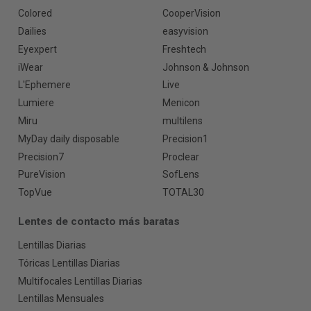
Colored
CooperVision
Dailies
easyvision
Eyexpert
Freshtech
iWear
Johnson & Johnson
L'Ephemere
Live
Lumiere
Menicon
Miru
multilens
MyDay daily disposable
Precision1
Precision7
Proclear
PureVision
SofLens
TopVue
TOTAL30
Lentes de contacto más baratas
Lentillas Diarias
Tóricas Lentillas Diarias
Multifocales Lentillas Diarias
Lentillas Mensuales