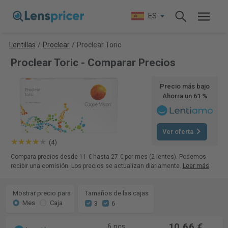
ES
Lentillas
/
Proclear
/
Proclear Toric
Proclear Toric - Comparar Precios
Precio más bajo
Ahorra un 61 %
Ver oferta
(4)
Compara precios desde 11 € hasta 27 € por mes (2 lentes). Podemos
recibir una comisión. Los precios se actualizan diariamente.
Leer más
.
Mostrar precio para
Tamaños de las cajas
Mes
Caja
3
6
10,66 €
6 pcs