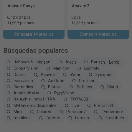
Acuvue Oasys
Acuvue 2
6, 12 o 24 pcs
6 pcs
11,99 € por mes
13,33 € por mes
Compara 14 precios
Compara 4 precios
Búsquedas populares
Johnson & Johnson
Alcon
Bausch + Lomb
CooperVision
Menicon
Biofinity
Dailies
Acuvue
iWear
Eyexpert
easyvision
Air Optix
Proclear
Biomedics
Biotrue
SofLens
Clariti
Avaira Vitality
PureVision
Bausch + Lomb ULTRA
TOTAL30
MyDay daily disposable
Live
Precision1
Miru
Colored
Precision7
L'Ephemere
multilens
TopVue
Lumiere
Freshtech