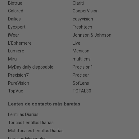
Biotrue
Clariti
Colored
CooperVision
Dailies
easyvision
Eyexpert
Freshtech
iWear
Johnson & Johnson
L'Ephemere
Live
Lumiere
Menicon
Miru
multilens
MyDay daily disposable
Precision1
Precision7
Proclear
PureVision
SofLens
TopVue
TOTAL30
Lentes de contacto más baratas
Lentillas Diarias
Tóricas Lentillas Diarias
Multifocales Lentillas Diarias
Lentillas Mensuales