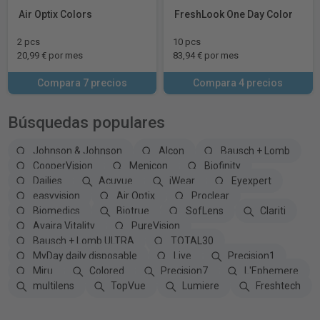
Air Optix Colors
FreshLook One Day Color
2 pcs
10 pcs
20,99 € por mes
83,94 € por mes
Compara 7 precios
Compara 4 precios
Búsquedas populares
Johnson & Johnson
Alcon
Bausch + Lomb
CooperVision
Menicon
Biofinity
Dailies
Acuvue
iWear
Eyexpert
easyvision
Air Optix
Proclear
Biomedics
Biotrue
SofLens
Clariti
Avaira Vitality
PureVision
Bausch + Lomb ULTRA
TOTAL30
MyDay daily disposable
Live
Precision1
Miru
Colored
Precision7
L'Ephemere
multilens
TopVue
Lumiere
Freshtech