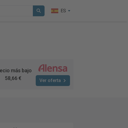
ES
ecio más bajo
58,66 €
Ver oferta