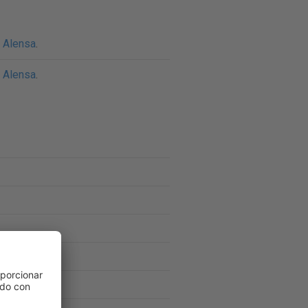
n Alensa
.
n Alensa
.