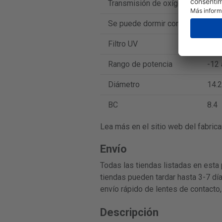
Transmisión de oxígeno
100
Se puede dormir con ellos
No
Filtro UV
Sí
Rango de potencia
-12 
Diámetro
14.2
BC
8.4
Lea más en el sitio web del fabrica
Envío
Todas las tiendas listadas en esta 
tiendas pueden tardar hasta 3-7 día
envío rápido de lentes de contacto,
Descripción