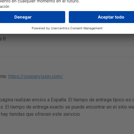
 Dk/t
a 8
nte:
https://coopervision.com/
.
página realizan envíos a España. El tiempo de entrega típico es 
s. El tiempo de entrega exacto se puede encontrar en el sitio we
 hay tiendas que ofrecen este servicio.