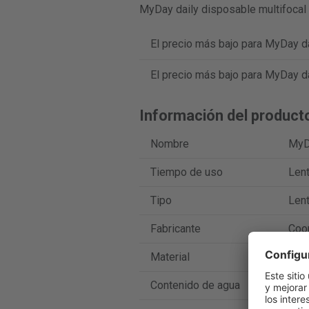
MyDay daily disposable multifocal 
El precio más bajo para MyDay da
El precio más bajo para MyDay da
Información del product
Nombre
MyDa
Tiempo de uso
Lent
Tipo
Lent
Fabricante
Coo
Material
Sten
Contenido de agua
54 