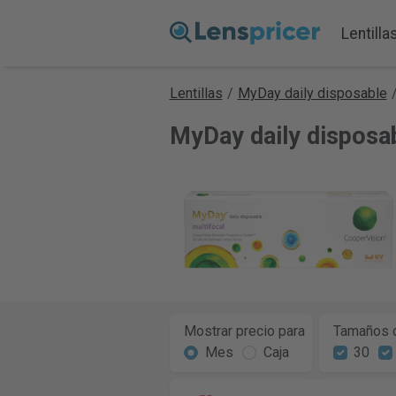
Lentilla
Lentillas
/
MyDay daily disposable
MyDay daily disposab
Mostrar precio para
Tamaños d
Mes
Caja
30