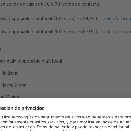
se vende en cajas de 30 o 90 lentes de contacto.
ily disposable multifocal (30 lentes) es 29,49 €.
Ir a la oferta e
ily disposable multifocal (90 lentes) es 87,99 €.
Ir a la oferta e
o
y daily disposable multifocal
illa diaria
illa multifocal
perVision
filcon A
%