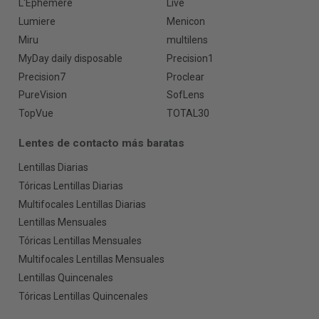
L'Ephemere
Live
Lumiere
Menicon
Miru
multilens
MyDay daily disposable
Precision1
Precision7
Proclear
PureVision
SofLens
TopVue
TOTAL30
Lentes de contacto más baratas
Lentillas Diarias
Tóricas Lentillas Diarias
Multifocales Lentillas Diarias
Lentillas Mensuales
Tóricas Lentillas Mensuales
Multifocales Lentillas Mensuales
Lentillas Quincenales
Tóricas Lentillas Quincenales