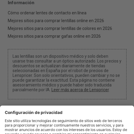
Información
Cómo ordenar lentes de contacto en línea
Mejores sitios para comprar lentillas online en 2026
Mejores sitios para comprar lentillas de colores en 2026
Mejores sitios para comprar gafas online en 2026
Las lentillas son un dispositivo médico y solo deben
usarse tras consultar a un óptico autorizado. Los precios y
descuentos se actualizan diariamente de tiendas
seleccionadas en España por el robot de precios de
Lenspricer. Son solo orientativos, pueden cambiar y no se
puede garantizar la exactitud. Esta página no contiene
asesoramiento médico y puede haber sido traducida
parcialmente por IA.
Leer más acerca de Lenspricer
.
Configuración de cookies