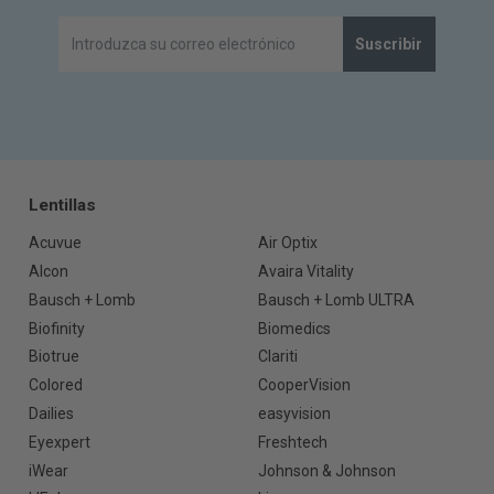
Suscribir
Lentillas
Acuvue
Air Optix
Alcon
Avaira Vitality
Bausch + Lomb
Bausch + Lomb ULTRA
Biofinity
Biomedics
Biotrue
Clariti
Colored
CooperVision
Dailies
easyvision
Eyexpert
Freshtech
iWear
Johnson & Johnson