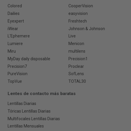
Colored
CooperVision
Dailies
easyvision
Eyexpert
Freshtech
iWear
Johnson & Johnson
L'Ephemere
Live
Lumiere
Menicon
Miru
multilens
MyDay daily disposable
Precision1
Precision7
Proclear
PureVision
SofLens
TopVue
TOTAL30
Lentes de contacto más baratas
Lentillas Diarias
Tóricas Lentillas Diarias
Multifocales Lentillas Diarias
Lentillas Mensuales