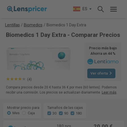
ES
Lentillas
/
Biomedics
/
Biomedics 1 Day Extra
Biomedics 1 Day Extra - Comparar Precios
Precio más bajo
Ahorra un 44 %
Ver oferta
(4)
Compara precios desde 20 € hasta 36 € por mes (60 lentes). Podemos
recibir una comisión. Los precios se actualizan diariamente.
Leer más
.
Mostrar precio para
Tamaños de las cajas
Mes
Caja
30
90
180
20,00 €
180 pcs