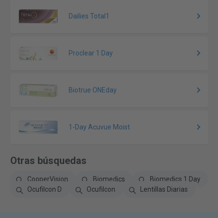
Dailies Total1
Proclear 1 Day
Biotrue ONEday
1-Day Acuvue Moist
Otras búsquedas
CooperVision
Biomedics
Biomedics 1 Day
Ocufilcon D
Ocufilcon
Lentillas Diarias