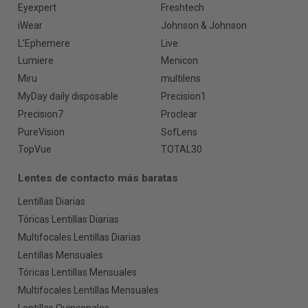
Eyexpert
Freshtech
iWear
Johnson & Johnson
L'Ephemere
Live
Lumiere
Menicon
Miru
multilens
MyDay daily disposable
Precision1
Precision7
Proclear
PureVision
SofLens
TopVue
TOTAL30
Lentes de contacto más baratas
Lentillas Diarias
Tóricas Lentillas Diarias
Multifocales Lentillas Diarias
Lentillas Mensuales
Tóricas Lentillas Mensuales
Multifocales Lentillas Mensuales