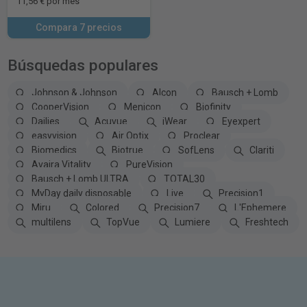
11,56 € por mes
Compara 7 precios
Búsquedas populares
Johnson & Johnson
Alcon
Bausch + Lomb
CooperVision
Menicon
Biofinity
Dailies
Acuvue
iWear
Eyexpert
easyvision
Air Optix
Proclear
Biomedics
Biotrue
SofLens
Clariti
Avaira Vitality
PureVision
Bausch + Lomb ULTRA
TOTAL30
MyDay daily disposable
Live
Precision1
Miru
Colored
Precision7
L'Ephemere
multilens
TopVue
Lumiere
Freshtech