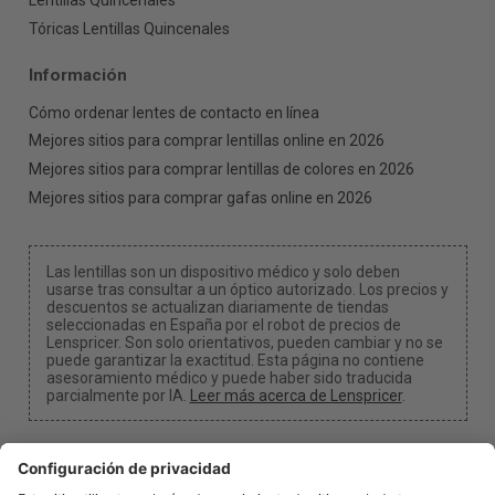
Lentillas Quincenales
Tóricas Lentillas Quincenales
Información
Cómo ordenar lentes de contacto en línea
Mejores sitios para comprar lentillas online en 2026
Mejores sitios para comprar lentillas de colores en 2026
Mejores sitios para comprar gafas online en 2026
Las lentillas son un dispositivo médico y solo deben
usarse tras consultar a un óptico autorizado. Los precios y
descuentos se actualizan diariamente de tiendas
seleccionadas en España por el robot de precios de
Lenspricer. Son solo orientativos, pueden cambiar y no se
puede garantizar la exactitud. Esta página no contiene
asesoramiento médico y puede haber sido traducida
parcialmente por IA.
Leer más acerca de Lenspricer
.