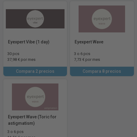
Eyexpert Vibe (1 day)
Eyexpert Wave
30 pcs
3 o 6 pcs
37,98 € por mes
7,73 € por mes
Compara 2 precios
Compara 8 precios
Eyexpert Wave (Toric for
astigmatism)
3 o 6 pcs