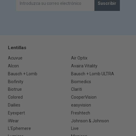
Suscribir
Lentillas
Acuvue
Air Optix
Alcon
Avaira Vitality
Bausch + Lomb
Bausch + Lomb ULTRA
Biofinity
Biomedics
Biotrue
Clariti
Colored
CooperVision
Dailies
easyvision
Eyexpert
Freshtech
iWear
Johnson & Johnson
L'Ephemere
Live