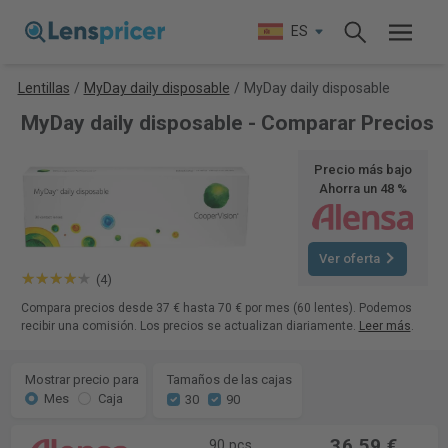
ES
Lentillas
/
MyDay daily disposable
/
MyDay daily disposable
MyDay daily disposable - Comparar Precios
Precio más bajo
Ahorra un 48 %
Ver oferta
(4)
Compara precios desde 37 € hasta 70 € por mes (60 lentes). Podemos
recibir una comisión. Los precios se actualizan diariamente.
Leer más
.
Mostrar precio para
Tamaños de las cajas
Mes
Caja
30
90
36,59 €
90 pcs