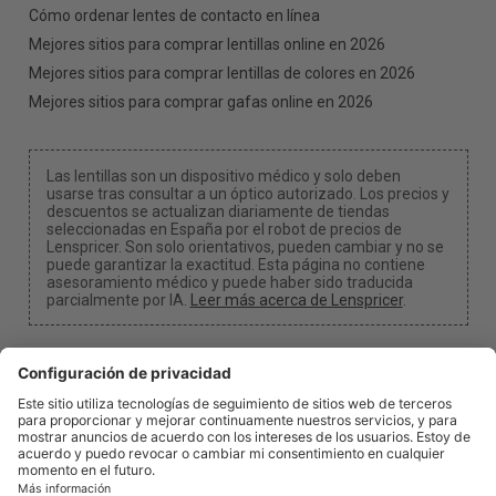
Cómo ordenar lentes de contacto en línea
Mejores sitios para comprar lentillas online en 2026
Mejores sitios para comprar lentillas de colores en 2026
Mejores sitios para comprar gafas online en 2026
Las lentillas son un dispositivo médico y solo deben
usarse tras consultar a un óptico autorizado. Los precios y
descuentos se actualizan diariamente de tiendas
seleccionadas en España por el robot de precios de
Lenspricer. Son solo orientativos, pueden cambiar y no se
puede garantizar la exactitud. Esta página no contiene
asesoramiento médico y puede haber sido traducida
parcialmente por IA.
Leer más acerca de Lenspricer
.
Configuración de cookies
Podemos recibir una comisión si utilizas uno de
nuestros enlaces para realizar una compra.