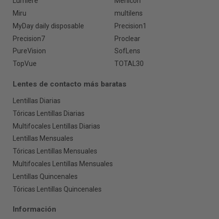
Lumiere
Menicon
Miru
multilens
MyDay daily disposable
Precision1
Precision7
Proclear
PureVision
SofLens
TopVue
TOTAL30
Lentes de contacto más baratas
Lentillas Diarias
Tóricas Lentillas Diarias
Multifocales Lentillas Diarias
Lentillas Mensuales
Tóricas Lentillas Mensuales
Multifocales Lentillas Mensuales
Lentillas Quincenales
Tóricas Lentillas Quincenales
Información