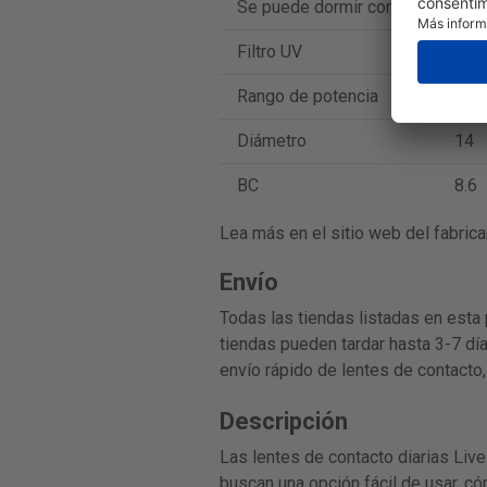
Se puede dormir con ellos
No
Filtro UV
Sí
Rango de potencia
-10 
Diámetro
14
BC
8.6
Lea más en el sitio web del fabrica
Envío
Todas las tiendas listadas en esta 
tiendas pueden tardar hasta 3-7 día
envío rápido de lentes de contacto,
Descripción
Las lentes de contacto diarias Liv
buscan una opción fácil de usar, c