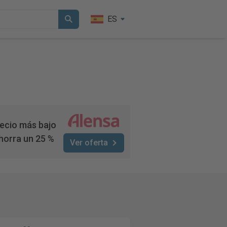
ES
ecio más bajo
horra un 25 %
Ver oferta