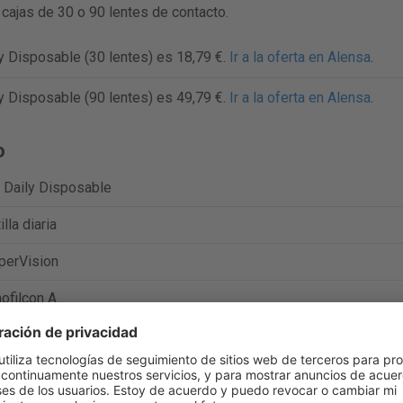
cajas de 30 o 90 lentes de contacto.
ly Disposable (30 lentes) es 18,79 €.
Ir a la oferta en Alensa
.
ly Disposable (90 lentes) es 49,79 €.
Ir a la oferta en Alensa
.
o
 Daily Disposable
illa diaria
perVision
ofilcon A
%
k/t