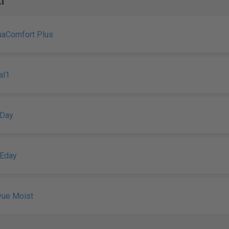
i
uaComfort Plus
al1
 Day
NEday
vue Moist