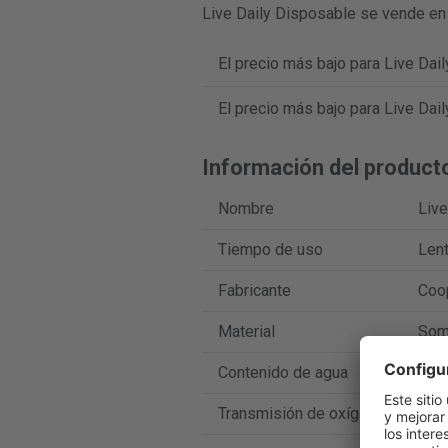
Live Daily Disposable se vende en 
El precio más bajo para Live Dai
El precio más bajo para Live Dai
Información del product
Nombre
Live
Tiempo de uso
Lent
Fabricante
Coo
Material
Som
Contenido de agua
56 
Transmisión de oxígeno
86 D