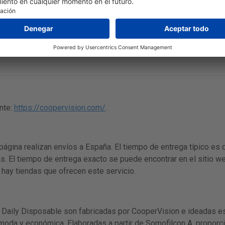
a 8
nte:
https://coopervision.com/
.
página realizan envíos a España. El tiempo de entrega típico es 
s. El tiempo de entrega exacto se puede encontrar en el sitio we
 hay tiendas que ofrecen este servicio.
e Daily Disposable son fabricadas por CooperVision e ideadas e
ómoda y económica. Elaboradas a partir de Somofilcon A, proporc