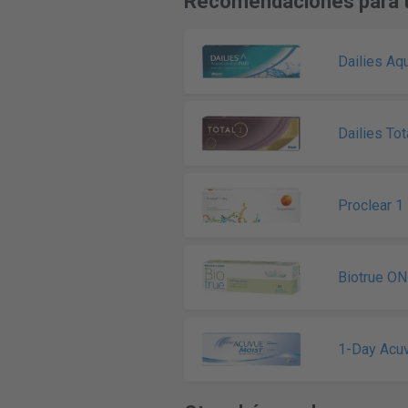
Recomendaciones para t
Dailies Aq
Dailies Tot
Proclear 1
Biotrue O
1-Day Acu