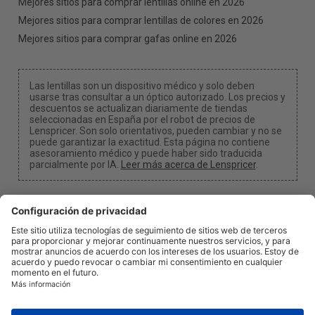
Mejores sitios para comprar lentillas online en 2026
Mejores sitios para comprar lentillas de colores en 2026
Mejores sitios para comprar gafas online en 2026
Las lentillas son un dispositivo médico y solo deben
usarse tras consultar a un óptico autorizado. Los precios y
descuentos se actualizan diariamente de tiendas
seleccionadas en España por el robot de precios de
Lenspricer. Son solo orientativos, pueden cambiar y no se
puede garantizar la exactitud. Esta página no contiene
asesoramiento médico y puede haber sido traducida
parcialmente por IA.
Leer más acerca de Lenspricer
.
Configuración de cookies
Podemos recibir una comisión si utilizas uno de
nuestros enlaces para realizar una compra.
Acerca de
Noticias
Información
Privacidad
Legal