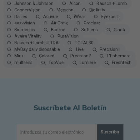
Johnson & Johnson
Alcon
Bausch + Lomb
CooperVision
Menicon
Biofinity
Dailies
Acuvue
iWear
Eyexpert
easyvision
Air Optix
Proclear
Biomedics
Biotrue
SofLens
Clariti
Avaira Vitality
PureVision
Bausch + Lomb ULTRA
TOTAL30
MyDay daily disposable
Live
Precision1
Miru
Colored
Precision7
L'Ephemere
multilens
TopVue
Lumiere
Freshtech
Suscríbete Al Boletín
Suscribir