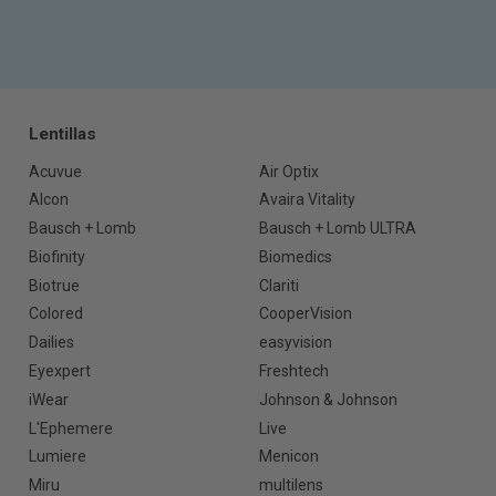
Lentillas
Acuvue
Air Optix
Alcon
Avaira Vitality
Bausch + Lomb
Bausch + Lomb ULTRA
Biofinity
Biomedics
Biotrue
Clariti
Colored
CooperVision
Dailies
easyvision
Eyexpert
Freshtech
iWear
Johnson & Johnson
L'Ephemere
Live
Lumiere
Menicon
Miru
multilens