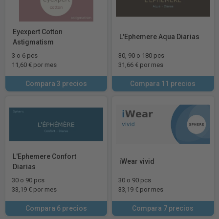
Eyexpert Cotton
L'Ephemere Aqua Diarias
Astigmatism
3 o 6 pcs
30, 90 o 180 pcs
11,60 € por mes
31,66 € por mes
Compara 3 precios
Compara 11 precios
L'Ephemere Confort
iWear vivid
Diarias
30 o 90 pcs
30 o 90 pcs
33,19 € por mes
33,19 € por mes
Compara 6 precios
Compara 7 precios