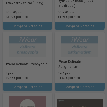
Eyexpert Finess (1 day
Eyexpert Natural (1 day)
multifocal)
30 o 90 pcs
30 o 90 pcs
33,19 € por mes
51,93 € por mes
Compara 6 precios
Compara 6 precios
iWear Delicate
iWear Delicate Presbyopia
Astigmatism
3 pcs
3 o 6 pcs
19,46 € por mes
11,60 € por mes
Compara 1 precios
Compara 3 precios