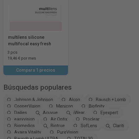
multilens silicone
multifocal easy fresh
3 pcs
19,46 € por mes
Compara 1 precios
Búsquedas populares
Johnson & Johnson
Alcon
Bausch + Lomb
CooperVision
Menicon
Biofinity
Dailies
Acuvue
iWear
Eyexpert
easyvision
Air Optix
Proclear
Biomedics
Biotrue
SofLens
Clariti
Avaira Vitality
PureVision
Bausch + Lomb ULTRA
TOTAL30