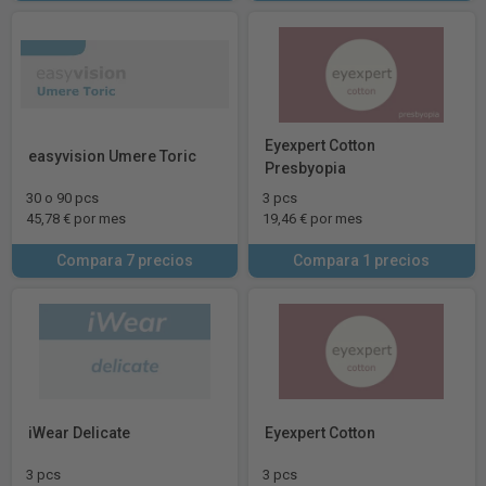
Eyexpert Cotton
easyvision Umere Toric
Presbyopia
30 o 90 pcs
3 pcs
45,78 € por mes
19,46 € por mes
Compara 7 precios
Compara 1 precios
iWear Delicate
Eyexpert Cotton
3 pcs
3 pcs