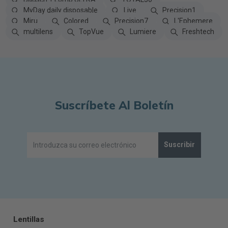
MyDay daily disposable
Live
Precision1
Miru
Colored
Precision7
L'Ephemere
multilens
TopVue
Lumiere
Freshtech
Suscríbete Al Boletín
Suscribir
Lentillas