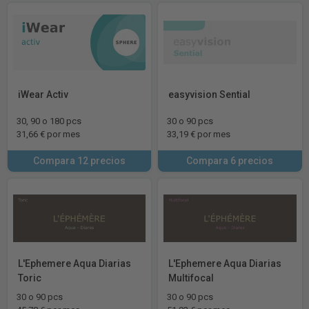
iWear Activ
easyvision Sential
30, 90 o 180 pcs
30 o 90 pcs
31,66 € por mes
33,19 € por mes
Compara 12 precios
Compara 6 precios
L'Ephemere Aqua Diarias
L'Ephemere Aqua Diarias
Toric
Multifocal
30 o 90 pcs
30 o 90 pcs