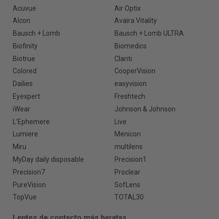
Acuvue
Air Optix
Alcon
Avaira Vitality
Bausch + Lomb
Bausch + Lomb ULTRA
Biofinity
Biomedics
Biotrue
Clariti
Colored
CooperVision
Dailies
easyvision
Eyexpert
Freshtech
iWear
Johnson & Johnson
L'Ephemere
Live
Lumiere
Menicon
Miru
multilens
MyDay daily disposable
Precision1
Precision7
Proclear
PureVision
SofLens
TopVue
TOTAL30
Lentes de contacto más baratas