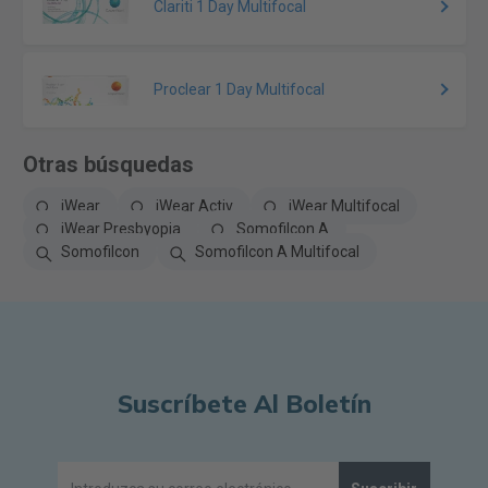
Clariti 1 Day Multifocal
Proclear 1 Day Multifocal
Otras búsquedas
iWear
iWear Activ
iWear Multifocal
iWear Presbyopia
Somofilcon A
Somofilcon
Somofilcon A Multifocal
Suscríbete Al Boletín