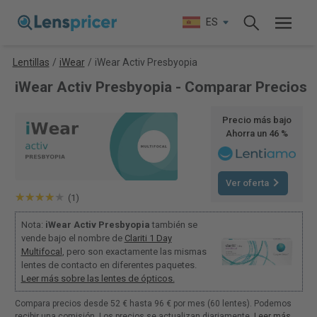
ES
Lentillas
/
iWear
/
iWear Activ Presbyopia
iWear Activ Presbyopia - Comparar Precios
Precio más bajo
Ahorra un 46 %
Ver oferta
(1)
Nota:
iWear Activ Presbyopia
también se
vende bajo el nombre de
Clariti 1 Day
Multifocal
, pero son exactamente las mismas
lentes de contacto en diferentes paquetes.
Leer más sobre las lentes de ópticos.
Compara precios desde 52 € hasta 96 € por mes (60 lentes). Podemos
recibir una comisión. Los precios se actualizan diariamente.
Leer más
.