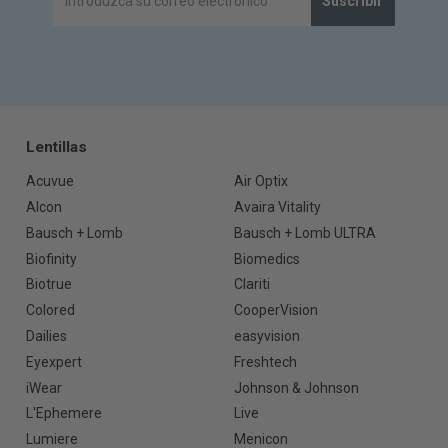
Suscribir
Lentillas
Acuvue
Air Optix
Alcon
Avaira Vitality
Bausch + Lomb
Bausch + Lomb ULTRA
Biofinity
Biomedics
Biotrue
Clariti
Colored
CooperVision
Dailies
easyvision
Eyexpert
Freshtech
iWear
Johnson & Johnson
L'Ephemere
Live
Lumiere
Menicon