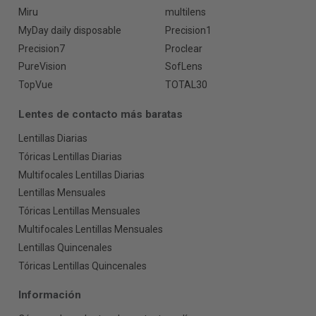
Miru
multilens
MyDay daily disposable
Precision1
Precision7
Proclear
PureVision
SofLens
TopVue
TOTAL30
Lentes de contacto más baratas
Lentillas Diarias
Tóricas Lentillas Diarias
Multifocales Lentillas Diarias
Lentillas Mensuales
Tóricas Lentillas Mensuales
Multifocales Lentillas Mensuales
Lentillas Quincenales
Tóricas Lentillas Quincenales
Información