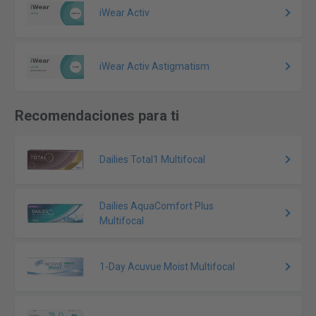
iWear Activ
iWear Activ Astigmatism
Recomendaciones para ti
Dailies Total1 Multifocal
Dailies AquaComfort Plus
Multifocal
1-Day Acuvue Moist Multifocal