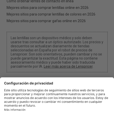
Cómo ordenar lentes de contacto en línea
Mejores sitios para comprar lentillas online en 2026
Mejores sitios para comprar lentillas de colores en 2026
Mejores sitios para comprar gafas online en 2026
Las lentillas son un dispositivo médico y solo deben
usarse tras consultar a un óptico autorizado. Los precios y
descuentos se actualizan diariamente de tiendas
seleccionadas en España por el robot de precios de
Lenspricer. Son solo orientativos, pueden cambiar y no se
puede garantizar la exactitud. Esta página no contiene
asesoramiento médico y puede haber sido traducida
parcialmente por IA.
Leer más acerca de Lenspricer
.
Configuración de cookies
Podemos recibir una comisión si utilizas uno de
nuestros enlaces para realizar una compra.