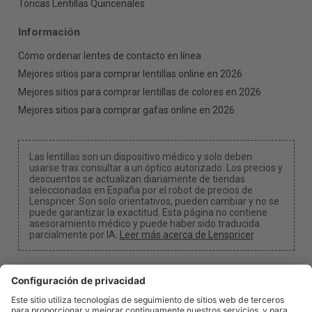
Tóricas Lentillas Quincenales
Información
Cómo ordenar lentes de contacto en línea
Mejores sitios para comprar lentillas online en 2026
Mejores sitios para comprar lentillas de colores en 2026
Mejores sitios para comprar gafas online en 2026
Las lentillas son un dispositivo médico y solo deben
usarse tras consultar a un óptico autorizado. Los precios y
descuentos se actualizan diariamente de tiendas
seleccionadas en España por el robot de precios de
Lenspricer. Son solo orientativos, pueden cambiar y no se
puede garantizar la exactitud. Esta página no contiene
asesoramiento médico y puede haber sido traducida
parcialmente por IA.
Leer más acerca de Lenspricer
.