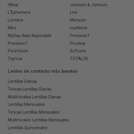
iWear
Johnson & Johnson
L'Ephemere
Live
Lumiere
Menicon
Miru
multilens
MyDay daily disposable
Precision1
Precision7
Proclear
PureVision
SofLens
TopVue
TOTAL30
Lentes de contacto más baratas
Lentillas Diarias
Tóricas Lentillas Diarias
Multifocales Lentillas Diarias
Lentillas Mensuales
Tóricas Lentillas Mensuales
Multifocales Lentillas Mensuales
Lentillas Quincenales