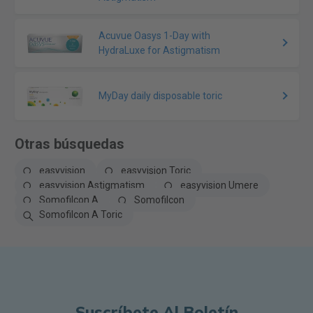
Acuvue Oasys 1-Day with
HydraLuxe for Astigmatism
MyDay daily disposable toric
Otras búsquedas
easyvision
easyvision Toric
easyvision Astigmatism
easyvision Umere
Somofilcon A
Somofilcon
Somofilcon A Toric
Suscríbete Al Boletín