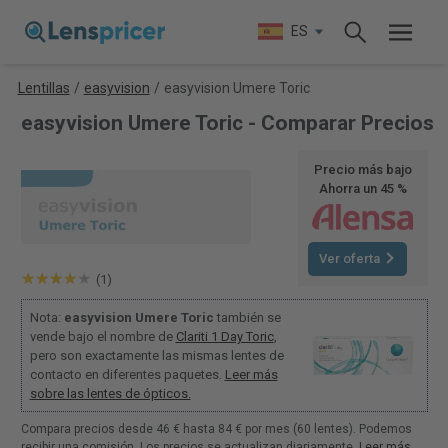
ES
Lentillas
/
easyvision
/
easyvision Umere Toric
easyvision Umere Toric - Comparar Precios
Precio más bajo
Ahorra un 45 %
Ver oferta
(1)
Nota:
easyvision Umere Toric
también se
vende bajo el nombre de
Clariti 1 Day Toric
,
pero son exactamente las mismas lentes de
contacto en diferentes paquetes.
Leer más
sobre las lentes de ópticos.
Compara precios desde 46 € hasta 84 € por mes (60 lentes). Podemos
recibir una comisión. Los precios se actualizan diariamente.
Leer más
.