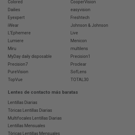
Colored
CooperVision
Dailies
easyvision
Eyexpert
Freshtech
iWear
Johnson & Johnson
L'Ephemere
Live
Lumiere
Menicon
Miru
multilens
MyDay daily disposable
Precision1
Precision7
Proclear
PureVision
SofLens
TopVue
TOTAL30
Lentes de contacto más baratas
Lentillas Diarias
Tóricas Lentillas Diarias
Multifocales Lentillas Diarias
Lentillas Mensuales
Tóricas Lentillas Mensuales