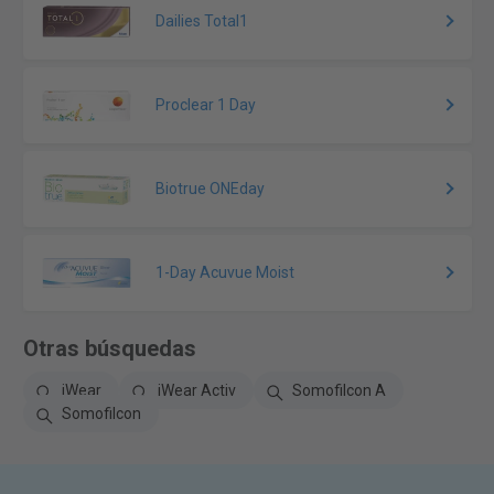
Dailies Total1
Proclear 1 Day
Biotrue ONEday
1-Day Acuvue Moist
Otras búsquedas
iWear
iWear Activ
Somofilcon A
Somofilcon