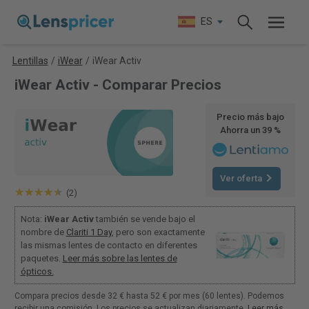
ES
Lentillas
/
iWear
/
iWear Activ
iWear Activ - Comparar Precios
Precio más bajo
Ahorra un 39 %
Ver oferta
(2)
Nota:
iWear Activ
también se vende bajo el
nombre de
Clariti 1 Day
, pero son exactamente
las mismas lentes de contacto en diferentes
paquetes.
Leer más sobre las lentes de
ópticos.
Compara precios desde 32 € hasta 52 € por mes (60 lentes). Podemos
recibir una comisión. Los precios se actualizan diariamente.
Leer más
.