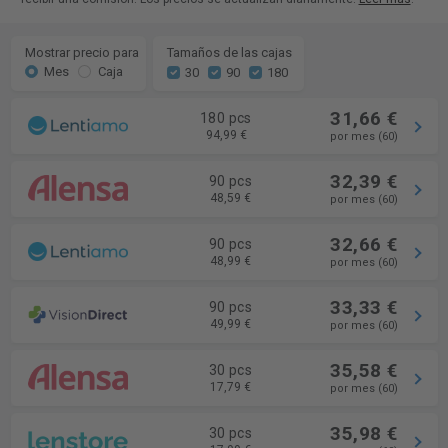
Mostrar precio para
Tamaños de las cajas
Mes
Caja
30
90
180
31,66 €
180 pcs
94,99 €
por mes (60)
32,39 €
90 pcs
48,59 €
por mes (60)
32,66 €
90 pcs
48,99 €
por mes (60)
33,33 €
90 pcs
49,99 €
por mes (60)
35,58 €
30 pcs
17,79 €
por mes (60)
35,98 €
30 pcs