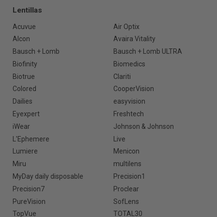
Lentillas
Acuvue
Air Optix
Alcon
Avaira Vitality
Bausch + Lomb
Bausch + Lomb ULTRA
Biofinity
Biomedics
Biotrue
Clariti
Colored
CooperVision
Dailies
easyvision
Eyexpert
Freshtech
iWear
Johnson & Johnson
L'Ephemere
Live
Lumiere
Menicon
Miru
multilens
MyDay daily disposable
Precision1
Precision7
Proclear
PureVision
SofLens
TopVue
TOTAL30