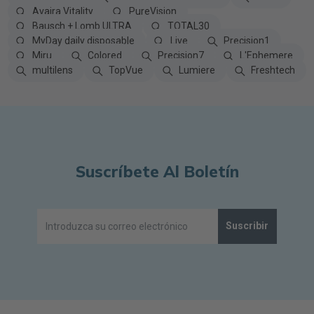
Avaira Vitality
PureVision
Bausch + Lomb ULTRA
TOTAL30
MyDay daily disposable
Live
Precision1
Miru
Colored
Precision7
L'Ephemere
multilens
TopVue
Lumiere
Freshtech
Suscríbete Al Boletín
Suscribir