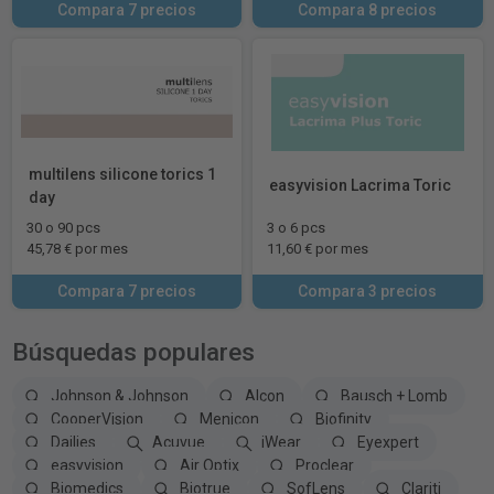
Compara 7 precios
Compara 8 precios
multilens silicone torics 1
easyvision Lacrima Toric
day
30 o 90 pcs
3 o 6 pcs
45,78 € por mes
11,60 € por mes
Compara 7 precios
Compara 3 precios
Búsquedas populares
Johnson & Johnson
Alcon
Bausch + Lomb
CooperVision
Menicon
Biofinity
Dailies
Acuvue
iWear
Eyexpert
easyvision
Air Optix
Proclear
Biomedics
Biotrue
SofLens
Clariti