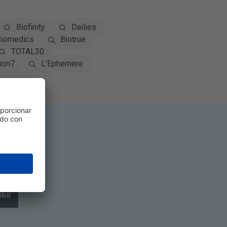
Biofinity
Dailies
iomedics
Biotrue
TOTAL30
ion7
L'Ephemere
ibir