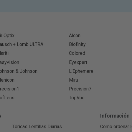
ir Optix
Alcon
ausch + Lomb ULTRA
Biofinity
lariti
Colored
asyvision
Eyexpert
ohnson & Johnson
L'Ephemere
enicon
Miru
recision1
Precision7
ofLens
TopVue
s
Información
Tóricas Lentillas Diarias
Cómo ordenar l