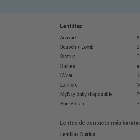
Lentillas
Acuvue
A
Bausch + Lomb
B
Biotrue
C
Dailies
e
iWear
J
Lumiere
M
MyDay daily disposable
P
PureVision
S
Lentes de contacto más barata
Lentillas Diarias