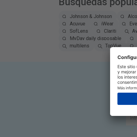
Búsquedas popul
Johnson & Johnson
Alc
Acuvue
iWear
Eye
SofLens
Clariti
Av
MyDay daily disposable
multilens
TopVue