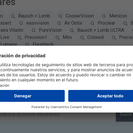
ares
on
Bausch + Lomb
CooperVision
Menicon
xpert
easyvision
Air Optix
Proclear
B
aira Vitality
PureVision
Bausch + Lomb ULTRA
Live
Precision1
Miru
Colored
Precis
Lumiere
Freshtech
Suscríbete Al Boletín
Suscr