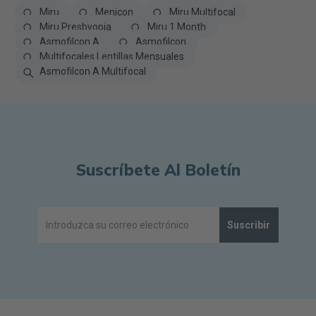
Miru
Menicon
Miru Multifocal
Miru Presbyopia
Miru 1 Month
Asmofilcon A
Asmofilcon
Multifocales Lentillas Mensuales
Asmofilcon A Multifocal
Suscríbete Al Boletín
Suscribir