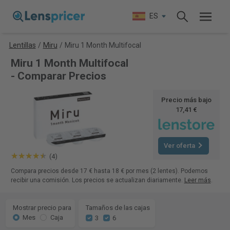
ES
Lentillas
/
Miru
/
Miru 1 Month Multifocal
Miru 1 Month Multifocal
- Comparar Precios
Precio más bajo
17,41 €
Ver oferta
(4)
Compara precios desde 17 € hasta 18 € por mes (2 lentes). Podemos
recibir una comisión. Los precios se actualizan diariamente.
Leer más
.
Mostrar precio para
Tamaños de las cajas
Mes
Caja
3
6