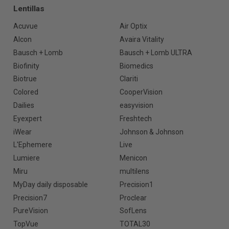
Lentillas
Acuvue
Air Optix
Alcon
Avaira Vitality
Bausch + Lomb
Bausch + Lomb ULTRA
Biofinity
Biomedics
Biotrue
Clariti
Colored
CooperVision
Dailies
easyvision
Eyexpert
Freshtech
iWear
Johnson & Johnson
L'Ephemere
Live
Lumiere
Menicon
Miru
multilens
MyDay daily disposable
Precision1
Precision7
Proclear
PureVision
SofLens
TopVue
TOTAL30