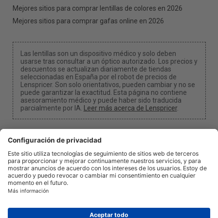
Mejores sitios para comprar lentillas de colores en 2026
Mejores sitios para comprar gafas online en 2026
Las lentillas son un dispositivo médico y solo deben
usarse tras consultar a un óptico autorizado. Los precios y
descuentos se actualizan diariamente de tiendas
seleccionadas en España por el robot de precios de
Lenspricer. Son solo orientativos, pueden cambiar y no se
puede garantizar la exactitud. Esta página no contiene
asesoramiento médico y puede haber sido traducida
parcialmente por IA.
Leer más acerca de Lenspricer
.
Configuración de cookies
Podemos recibir una comisión si utilizas uno de
nuestros enlaces para realizar una compra.
Acerca de
Noticias
Información
Privacidad
Legal