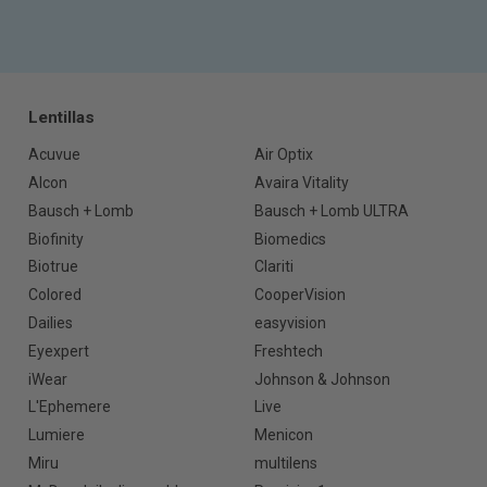
Lentillas
Acuvue
Air Optix
Alcon
Avaira Vitality
Bausch + Lomb
Bausch + Lomb ULTRA
Biofinity
Biomedics
Biotrue
Clariti
Colored
CooperVision
Dailies
easyvision
Eyexpert
Freshtech
iWear
Johnson & Johnson
L'Ephemere
Live
Lumiere
Menicon
Miru
multilens