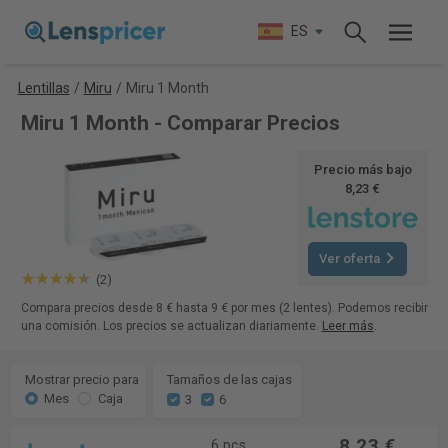
ES
Lentillas
/
Miru
/
Miru 1 Month
Miru 1 Month - Comparar Precios
Precio más bajo
8,23 €
Ver oferta
(2)
Compara precios desde 8 € hasta 9 € por mes (2 lentes). Podemos recibir
una comisión. Los precios se actualizan diariamente.
Leer más
.
Mostrar precio para
Tamaños de las cajas
Mes
Caja
3
6
8,23 €
6 pcs