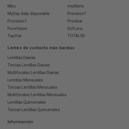
Miru
multilens
MyDay daily disposable
Precision1
Precision7
Proclear
PureVision
SofLens
TopVue
TOTAL30
Lentes de contacto más baratas
Lentillas Diarias
Tóricas Lentillas Diarias
Multifocales Lentillas Diarias
Lentillas Mensuales
Tóricas Lentillas Mensuales
Multifocales Lentillas Mensuales
Lentillas Quincenales
Tóricas Lentillas Quincenales
Información