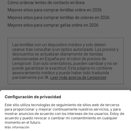
Cómo ordenar lentes de contacto en línea
Mejores sitios para comprar lentillas online en 2026
Mejores sitios para comprar lentillas de colores en 2026
Mejores sitios para comprar gafas online en 2026
Las lentillas son un dispositivo médico y solo deben
usarse tras consultar a un óptico autorizado. Los precios y
descuentos se actualizan diariamente de tiendas
seleccionadas en España por el robot de precios de
Lenspricer. Son solo orientativos, pueden cambiar y no se
puede garantizar la exactitud. Esta página no contiene
asesoramiento médico y puede haber sido traducida
parcialmente por IA.
Leer más acerca de Lenspricer
.
Configuración de cookies
Podemos recibir una comisión si utilizas uno de
nuestros enlaces para realizar una compra.