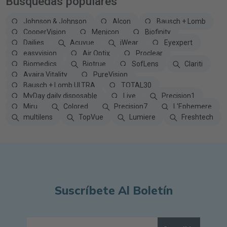
Búsquedas populares
Johnson & Johnson
Alcon
Bausch + Lomb
CooperVision
Menicon
Biofinity
Dailies
Acuvue
iWear
Eyexpert
easyvision
Air Optix
Proclear
Biomedics
Biotrue
SofLens
Clariti
Avaira Vitality
PureVision
Bausch + Lomb ULTRA
TOTAL30
MyDay daily disposable
Live
Precision1
Miru
Colored
Precision7
L'Ephemere
multilens
TopVue
Lumiere
Freshtech
Suscríbete Al Boletín