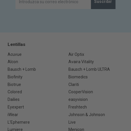
Suscribir
Lentillas
Acuvue
Air Optix
Alcon
Avaira Vitality
Bausch + Lomb
Bausch + Lomb ULTRA
Biofinity
Biomedics
Biotrue
Clariti
Colored
CooperVision
Dailies
easyvision
Eyexpert
Freshtech
iWear
Johnson & Johnson
L'Ephemere
Live
Lumiere
Menicon