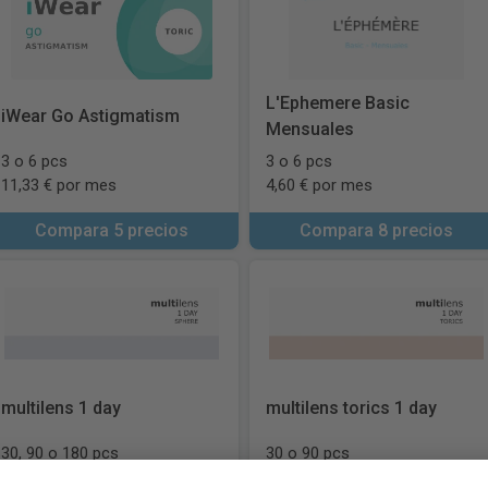
L'Ephemere Basic
iWear Go Astigmatism
Mensuales
3 o 6 pcs
3 o 6 pcs
11,33 € por mes
4,60 € por mes
Compara 5 precios
Compara 8 precios
multilens 1 day
multilens torics 1 day
30, 90 o 180 pcs
30 o 90 pcs
20,00 € por mes
39,99 € por mes