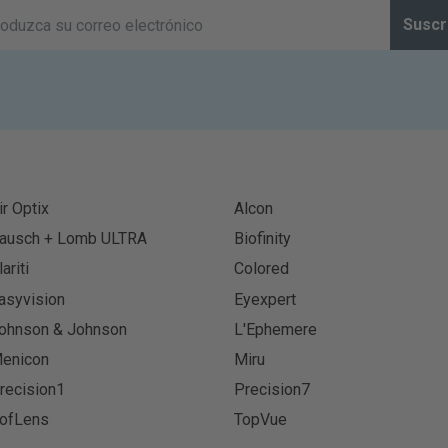
Suscr
ir Optix
Alcon
ausch + Lomb ULTRA
Biofinity
lariti
Colored
asyvision
Eyexpert
ohnson & Johnson
L'Ephemere
enicon
Miru
recision1
Precision7
ofLens
TopVue