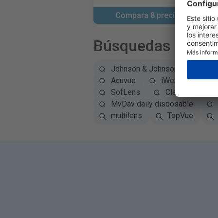
Compara 8 precios
Búsquedas popul
Johnson & Johnson
Alc
Acuvue
iWear
Eye
SofLens
Clariti
Av
MyDay daily disposable
multilens
TopVue