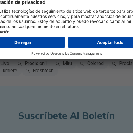
Compara 9 precios
Compara 5 precios
ares
on
Bausch + Lomb
CooperVision
Menicon
xpert
easyvision
Air Optix
Proclear
B
aira Vitality
PureVision
Bausch + Lomb ULTRA
Live
Precision1
Miru
Colored
Precis
Lumiere
Freshtech
Suscríbete Al Boletín