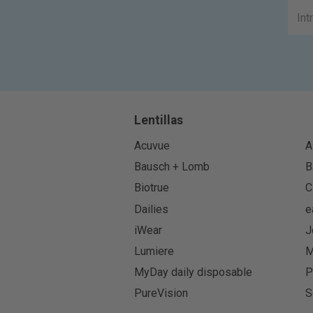
Lentillas
Acuvue
A
Bausch + Lomb
B
Biotrue
C
Dailies
e
iWear
J
Lumiere
M
MyDay daily disposable
P
PureVision
S