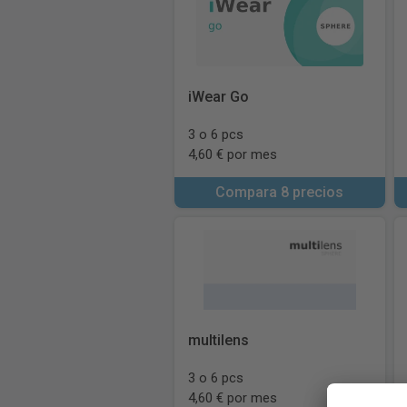
iWear Go
3 o 6 pcs
4,60 € por mes
Compara 8 precios
multilens
3 o 6 pcs
4,60 € por mes