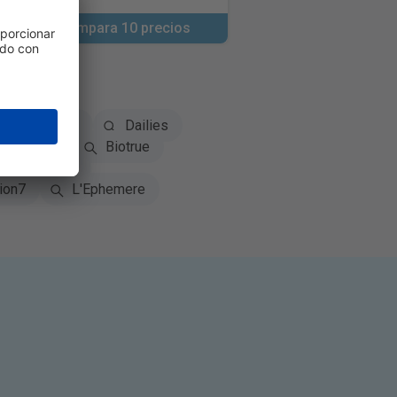
Compara 10 precios
Biofinity
Dailies
iomedics
Biotrue
TOTAL30
ion7
L'Ephemere