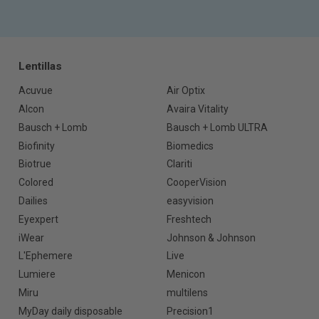
Lentillas
Acuvue
Air Optix
Alcon
Avaira Vitality
Bausch + Lomb
Bausch + Lomb ULTRA
Biofinity
Biomedics
Biotrue
Clariti
Colored
CooperVision
Dailies
easyvision
Eyexpert
Freshtech
iWear
Johnson & Johnson
L'Ephemere
Live
Lumiere
Menicon
Miru
multilens
MyDay daily disposable
Precision1