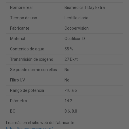
Nombre real
Biomedics 1 Day Extra
Tiempo de uso
Lentilla diaria
Fabricante
CooperVision
Material
Ocufilcon D
Contenido de agua
55 %
Transmisión de oxígeno
27 Dk/t
Se puede dormir con ellos
No
Filtro UV
No
Rango de potencia
-10 a 6
Diámetro
14.2
BC
8.6, 8.8
Lea más en el sitio web del fabricante:
https://coopervision.com/
.