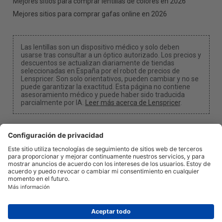
Mejores sitios para comprar lentillas de colores en 2026
Mejores sitios para comprar gafas online en 2026
Las lentillas son un dispositivo médico y solo deben
usarse tras consultar a un óptico autorizado. Los precios y
descuentos se actualizan diariamente de tiendas
seleccionadas en España por el robot de precios de
Lenspricer. Son solo orientativos, pueden cambiar y no se
puede garantizar la exactitud. Esta página no contiene
asesoramiento médico y puede haber sido traducida
parcialmente por IA.
Leer más acerca de Lenspricer
.
Configuración de cookies
Podemos recibir una comisión si utilizas uno de
nuestros enlaces para realizar una compra.
Acerca de
Noticias
Información
Privacidad
Legal
info@lenspricer.es