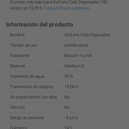
El precio más bajo para SofLens Daily Disposable (180
lentes) es 55,99 €.
Ir a la oferta en Lentiamo
.
Información del producto
Nombre
SofLens Daily Disposable
Tiempo de uso
Lentilla diaria
Fabricante
Bausch + Lomb
Material
Hilafilcon B
Contenido de agua
59 %
Transmisión de oxígeno
19 Dk/t
Se puede dormir con ellos
No
Filtro UV
No
Rango de potencia
-9 a 6.5
Diámetro
14.2