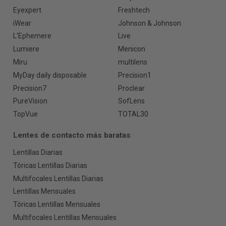
Eyexpert
Freshtech
iWear
Johnson & Johnson
L'Ephemere
Live
Lumiere
Menicon
Miru
multilens
MyDay daily disposable
Precision1
Precision7
Proclear
PureVision
SofLens
TopVue
TOTAL30
Lentes de contacto más baratas
Lentillas Diarias
Tóricas Lentillas Diarias
Multifocales Lentillas Diarias
Lentillas Mensuales
Tóricas Lentillas Mensuales
Multifocales Lentillas Mensuales