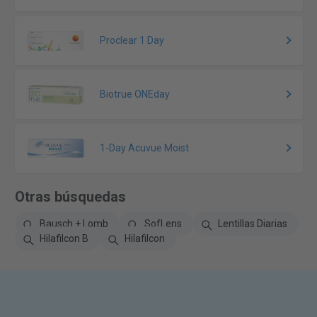
Proclear 1 Day
Biotrue ONEday
1-Day Acuvue Moist
Otras búsquedas
Bausch + Lomb
SofLens
Lentillas Diarias
Hilafilcon B
Hilafilcon