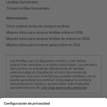
Lentillas Quincenales
Tóricas Lentillas Quincenales
Información
Cómo ordenar lentes de contacto en línea
Mejores sitios para comprar lentillas online en 2026
Mejores sitios para comprar lentillas de colores en 2026
Mejores sitios para comprar gafas online en 2026
Las lentillas son un dispositivo médico y solo deben
usarse tras consultar a un óptico autorizado. Los precios y
descuentos se actualizan diariamente de tiendas
seleccionadas en España por el robot de precios de
Lenspricer. Son solo orientativos, pueden cambiar y no se
puede garantizar la exactitud. Esta página no contiene
asesoramiento médico y puede haber sido traducida
parcialmente por IA.
Leer más acerca de Lenspricer
.