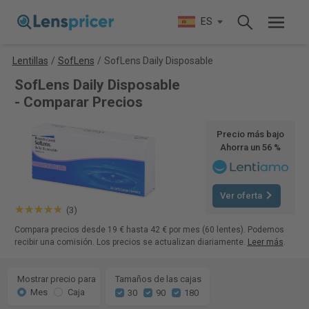
ES
Lentillas
/
SofLens
/
SofLens Daily Disposable
SofLens Daily Disposable
- Comparar Precios
Precio más bajo
Ahorra un 56 %
Ver oferta
(3)
Compara precios desde 19 € hasta 42 € por mes (60 lentes). Podemos
recibir una comisión. Los precios se actualizan diariamente.
Leer más
.
Mostrar precio para
Tamaños de las cajas
Mes
Caja
30
90
180