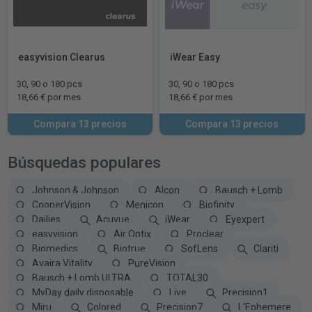
easyvision Clearus
iWear Easy
30, 90 o 180 pcs
30, 90 o 180 pcs
18,66 € por mes
18,66 € por mes
Compara 13 precios
Compara 13 precios
Búsquedas populares
Johnson & Johnson
Alcon
Bausch + Lomb
CooperVision
Menicon
Biofinity
Dailies
Acuvue
iWear
Eyexpert
easyvision
Air Optix
Proclear
Biomedics
Biotrue
SofLens
Clariti
Avaira Vitality
PureVision
Bausch + Lomb ULTRA
TOTAL30
MyDay daily disposable
Live
Precision1
Miru
Colored
Precision7
L'Ephemere