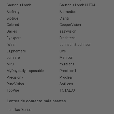
Bausch + Lomb
Bausch + Lomb ULTRA
Biofinity
Biomedics
Biotrue
Clariti
Colored
CooperVision
Dailies
easyvision
Eyexpert
Freshtech
iWear
Johnson & Johnson
L'Ephemere
Live
Lumiere
Menicon
Miru
multilens
MyDay daily disposable
Precision1
Precision7
Proclear
PureVision
SofLens
TopVue
TOTAL30
Lentes de contacto más baratas
Lentillas Diarias