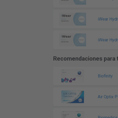
iWear Hydr
iWear Hydr
Recomendaciones para t
Biofinity
Air Optix 
Biomedics 