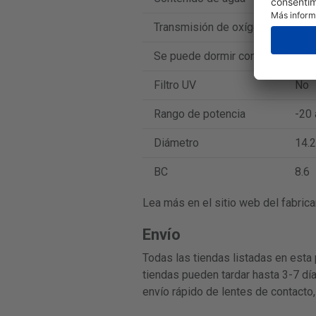
Transmisión de oxígeno
42 D
Se puede dormir con ellos
No
Filtro UV
No
Rango de potencia
-20 
Diámetro
14.2
BC
8.6
Lea más en el sitio web del fabrica
Envío
Todas las tiendas listadas en esta 
tiendas pueden tardar hasta 3-7 día
envío rápido de lentes de contacto,