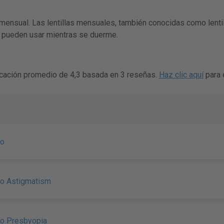
 mensual. Las lentillas mensuales, también conocidas como lentil
 pueden usar mientras se duerme.
icación promedio de 4,3 basada en 3 reseñas.
Haz clic aquí
para 
ro
ro Astigmatism
ro Presbyopia