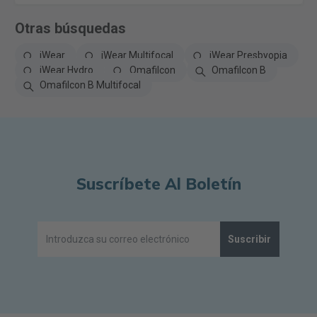
Otras búsquedas
iWear
iWear Multifocal
iWear Presbyopia
iWear Hydro
Omafilcon
Omafilcon B
Omafilcon B Multifocal
Suscríbete Al Boletín
Suscribir