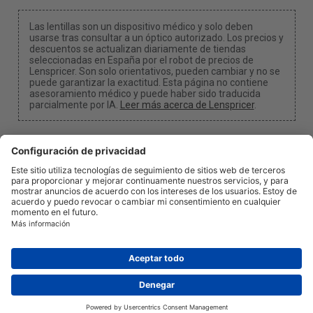
Las lentillas son un dispositivo médico y solo deben
usarse tras consultar a un óptico autorizado. Los precios y
descuentos se actualizan diariamente de tiendas
seleccionadas en España por el robot de precios de
Lenspricer. Son solo orientativos, pueden cambiar y no se
puede garantizar la exactitud. Esta página no contiene
asesoramiento médico y puede haber sido traducida
parcialmente por IA.
Leer más acerca de Lenspricer
.
Configuración de cookies
Podemos recibir una comisión si utilizas uno de
nuestros enlaces para realizar una compra.
Acerca de
Noticias
Información
Privacidad
Legal
info@lenspricer.es
ES
© 2026
Lenspricer
DK44428156