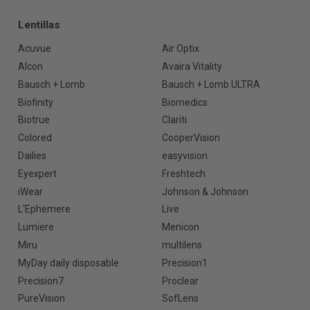
Lentillas
Acuvue
Air Optix
Alcon
Avaira Vitality
Bausch + Lomb
Bausch + Lomb ULTRA
Biofinity
Biomedics
Biotrue
Clariti
Colored
CooperVision
Dailies
easyvision
Eyexpert
Freshtech
iWear
Johnson & Johnson
L'Ephemere
Live
Lumiere
Menicon
Miru
multilens
MyDay daily disposable
Precision1
Precision7
Proclear
PureVision
SofLens