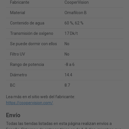
Fabricante
CooperVision
Material
Omafilcon B
Contenido de agua
60 %, 62 %
Transmisión de oxígeno
17 Dk/t
Se puede dormir con ellos
No
Filtro UV
No
Rango de potencia
-8 a 6
Diámetro
14.4
BC
8.7
Lea más en el sitio web del fabricante:
https://coopervision.com/
.
Envío
Todas las tiendas listadas en esta página realizan envíos a