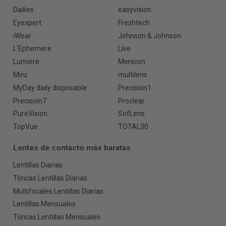
Dailies
easyvision
Eyexpert
Freshtech
iWear
Johnson & Johnson
L'Ephemere
Live
Lumiere
Menicon
Miru
multilens
MyDay daily disposable
Precision1
Precision7
Proclear
PureVision
SofLens
TopVue
TOTAL30
Lentes de contacto más baratas
Lentillas Diarias
Tóricas Lentillas Diarias
Multifocales Lentillas Diarias
Lentillas Mensuales
Tóricas Lentillas Mensuales