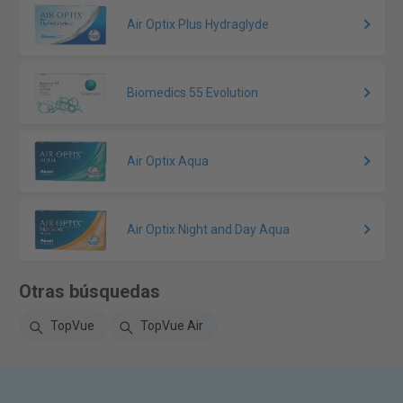
Air Optix Plus Hydraglyde
Biomedics 55 Evolution
Air Optix Aqua
Air Optix Night and Day Aqua
Otras búsquedas
TopVue
TopVue Air