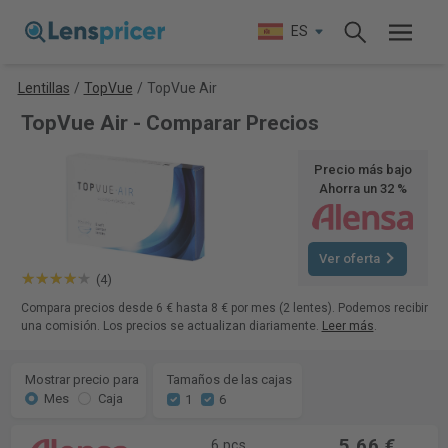
ES
Lentillas
/
TopVue
/
TopVue Air
TopVue Air - Comparar Precios
Precio más bajo
Ahorra un 32 %
Ver oferta
(4)
Compara precios desde 6 € hasta 8 € por mes (2 lentes). Podemos recibir
una comisión. Los precios se actualizan diariamente.
Leer más
.
Mostrar precio para
Tamaños de las cajas
Mes
Caja
1
6
5,66 €
6 pcs