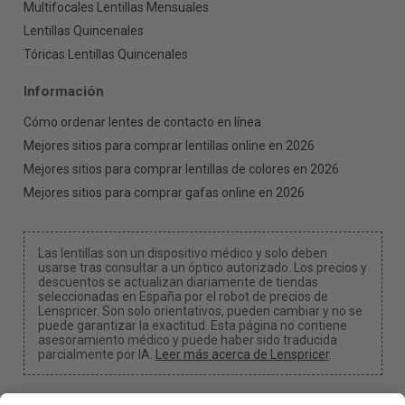
Multifocales Lentillas Mensuales
Lentillas Quincenales
Tóricas Lentillas Quincenales
Información
Cómo ordenar lentes de contacto en línea
Mejores sitios para comprar lentillas online en 2026
Mejores sitios para comprar lentillas de colores en 2026
Mejores sitios para comprar gafas online en 2026
Las lentillas son un dispositivo médico y solo deben
usarse tras consultar a un óptico autorizado. Los precios y
descuentos se actualizan diariamente de tiendas
seleccionadas en España por el robot de precios de
Lenspricer. Son solo orientativos, pueden cambiar y no se
puede garantizar la exactitud. Esta página no contiene
asesoramiento médico y puede haber sido traducida
parcialmente por IA.
Leer más acerca de Lenspricer
.