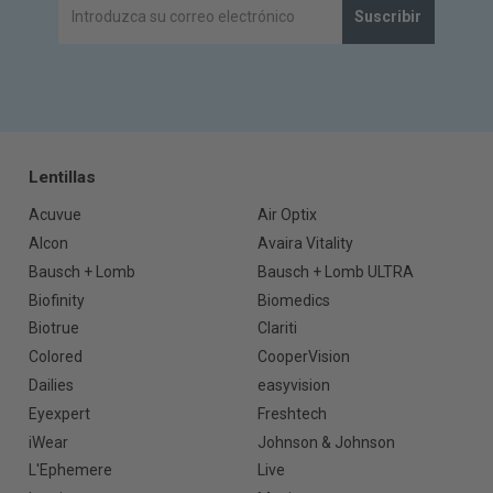
Suscribir
Lentillas
Acuvue
Air Optix
Alcon
Avaira Vitality
Bausch + Lomb
Bausch + Lomb ULTRA
Biofinity
Biomedics
Biotrue
Clariti
Colored
CooperVision
Dailies
easyvision
Eyexpert
Freshtech
iWear
Johnson & Johnson
L'Ephemere
Live