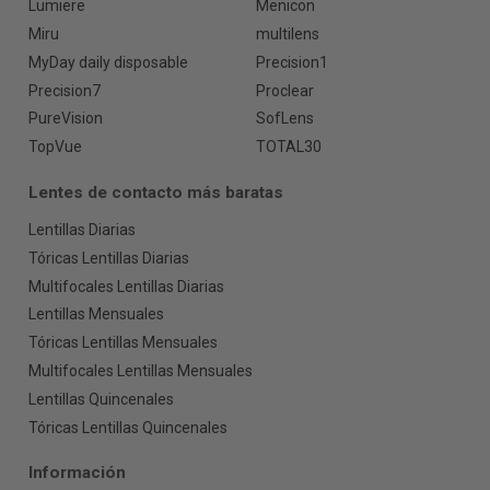
Lumiere
Menicon
Miru
multilens
MyDay daily disposable
Precision1
Precision7
Proclear
PureVision
SofLens
TopVue
TOTAL30
Lentes de contacto más baratas
Lentillas Diarias
Tóricas Lentillas Diarias
Multifocales Lentillas Diarias
Lentillas Mensuales
Tóricas Lentillas Mensuales
Multifocales Lentillas Mensuales
Lentillas Quincenales
Tóricas Lentillas Quincenales
Información