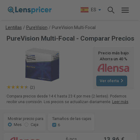
ES
Lentillas
/
PureVision
/
PureVision Multi-Focal
PureVision Multi-Focal - Comparar Precios
Precio más bajo
Ahorra un 40 %
Ver oferta
(2)
Compara precios desde 14 € hasta 23 € por mes (2 lentes). Podemos
recibir una comisión. Los precios se actualizan diariamente.
Leer más
.
Mostrar precio para
Tamaños de las cajas
Mes
Caja
6
13,96 €
6 pcs