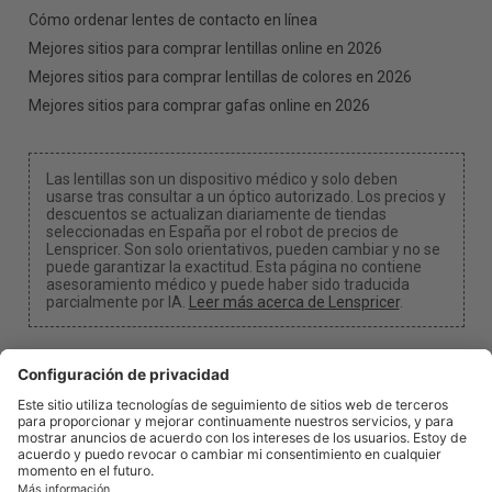
Cómo ordenar lentes de contacto en línea
Mejores sitios para comprar lentillas online en 2026
Mejores sitios para comprar lentillas de colores en 2026
Mejores sitios para comprar gafas online en 2026
Las lentillas son un dispositivo médico y solo deben
usarse tras consultar a un óptico autorizado. Los precios y
descuentos se actualizan diariamente de tiendas
seleccionadas en España por el robot de precios de
Lenspricer. Son solo orientativos, pueden cambiar y no se
puede garantizar la exactitud. Esta página no contiene
asesoramiento médico y puede haber sido traducida
parcialmente por IA.
Leer más acerca de Lenspricer
.
Configuración de cookies
Podemos recibir una comisión si utilizas uno de