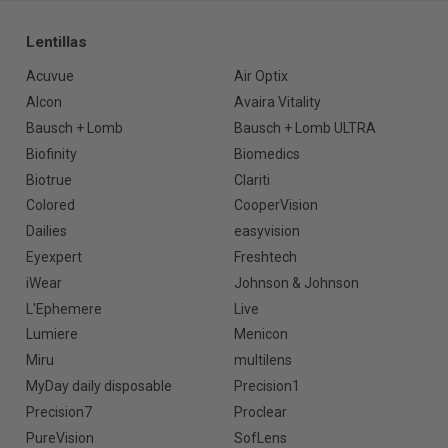
Lentillas
Acuvue
Air Optix
Alcon
Avaira Vitality
Bausch + Lomb
Bausch + Lomb ULTRA
Biofinity
Biomedics
Biotrue
Clariti
Colored
CooperVision
Dailies
easyvision
Eyexpert
Freshtech
iWear
Johnson & Johnson
L'Ephemere
Live
Lumiere
Menicon
Miru
multilens
MyDay daily disposable
Precision1
Precision7
Proclear
PureVision
SofLens