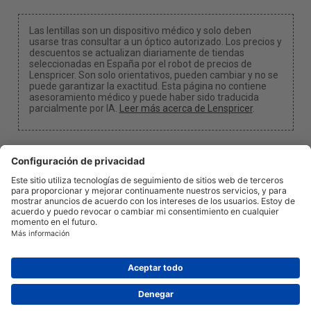
Las lentillas son un dispositivo médico y solo deben
usarse tras consultar a un óptico autorizado. Los precios y
descuentos se actualizan diariamente de tiendas
seleccionadas en España por el robot de precios de
Lenspricer. Son solo orientativos, pueden cambiar y no se
puede garantizar la exactitud. Esta página no contiene
asesoramiento médico y puede haber sido traducida
parcialmente por IA.
Leer más acerca de Lenspricer
.
Configuración de cookies
Podemos recibir una comisión si utilizas uno de
nuestros enlaces para realizar una compra.
Acerca de
Noticias
Información
Privacidad
Legal
info@lenspricer.es
ES
© 2026
Lenspricer
DK44428156