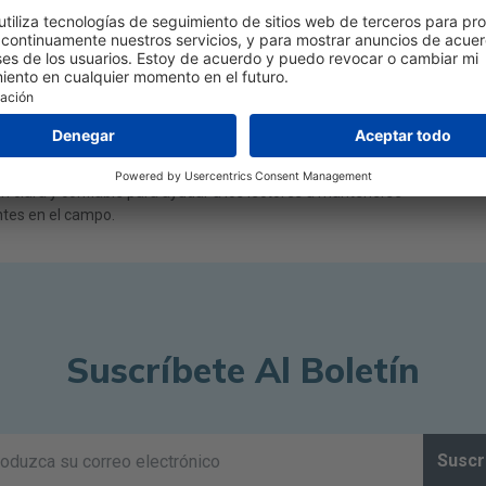
scontinued Products
timas tendencias y noticias en visión y salud ocular. Tiene
 clara y confiable para ayudar a los lectores a mantenerse
tes en el campo.
Suscríbete Al Boletín
Suscr