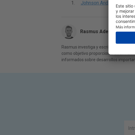
Johnson And Johnson, Di
Rasmus Adeltoft
Rasmus investiga y escribe sobre las úl
como objetivo proporcionar información
informados sobre desarrollos importan