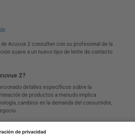
yde
 de Acuvue 2 consulten con su profesional de la
sición suave a un nuevo tipo de lente de contacto
Acuvue 2?
rcionado detalles específicos sobre la
eliminación de productos a menudo implica
ología, cambios en la demanda del consumidor,
egocio.