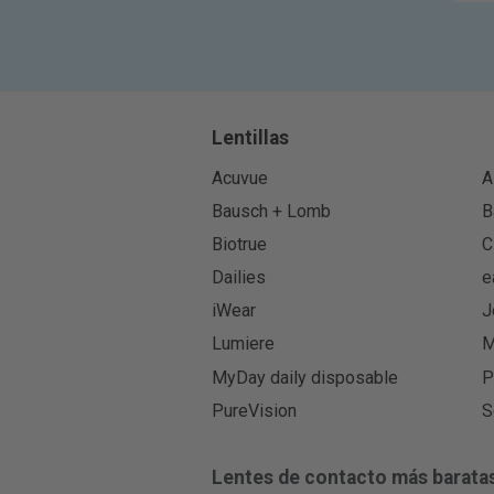
Lentillas
Acuvue
A
Bausch + Lomb
B
Biotrue
C
Dailies
e
iWear
J
Lumiere
M
MyDay daily disposable
P
PureVision
S
Lentes de contacto más barata