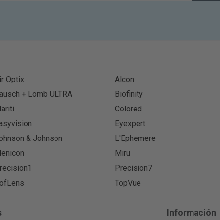
ir Optix
Alcon
ausch + Lomb ULTRA
Biofinity
lariti
Colored
asyvision
Eyexpert
ohnson & Johnson
L'Ephemere
enicon
Miru
recision1
Precision7
ofLens
TopVue
s
Información