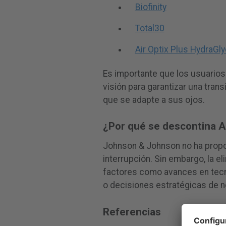
Biofinity
Total30
Air Optix Plus HydraGl
Es importante que los usuarios
visión para garantizar una tran
que se adapte a sus ojos.
¿Por qué se descontina 
Johnson & Johnson no ha propo
interrupción. Sin embargo, la 
factores como avances en tecn
o decisiones estratégicas de n
Referencias