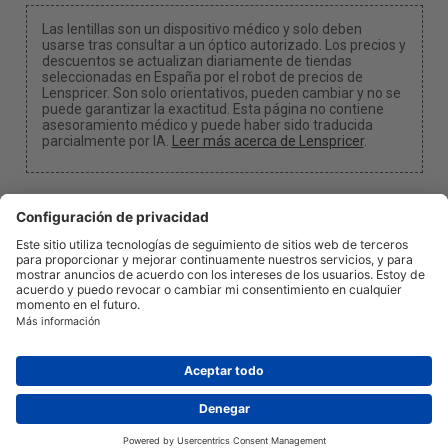
Las lentillas son un dispositivo médico y solo deben
usarse tras consultar a un óptico autorizado. Los precios y
descuentos se actualizan diariamente de tiendas
seleccionadas en España por el robot de precios de
Lenspricer. Son solo orientativos, pueden cambiar y no se
puede garantizar la exactitud. Esta página no contiene
asesoramiento médico y puede haber sido traducida
parcialmente por IA.
Leer más acerca de Lenspricer
.
Configuración de cookies
Podemos recibir una comisión si utilizas uno de
nuestros enlaces para realizar una compra.
Acerca de
Noticias
Información
Privacidad
Legal
info@lenspricer.es
ES
© 2026
Lenspricer
DK44428156