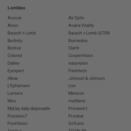
Lentillas
Acuvue
Air Optix
Alcon
Avaira Vitality
Bausch + Lomb
Bausch + Lomb ULTRA
Biofinity
Biomedics
Biotrue
Clariti
Colored
CooperVision
Dailies
easyvision
Eyexpert
Freshtech
iWear
Johnson & Johnson
L'Ephemere
Live
Lumiere
Menicon
Miru
multilens
MyDay daily disposable
Precision1
Precision7
Proclear
PureVision
SofLens