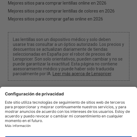
Mejores sitios para comprar lentillas online en 2026
Mejores sitios para comprar lentillas de colores en 2026
Mejores sitios para comprar gafas online en 2026
Las lentillas son un dispositivo médico y solo deben
usarse tras consultar a un óptico autorizado. Los precios y
descuentos se actualizan diariamente de tiendas
seleccionadas en España por el robot de precios de
Lenspricer. Son solo orientativos, pueden cambiar y no se
puede garantizar la exactitud. Esta página no contiene
asesoramiento médico y puede haber sido traducida
parcialmente por IA.
Leer más acerca de Lenspricer
.
Configuración de cookies
Podemos recibir una comisión si utilizas uno de
nuestros enlaces para realizar una compra.