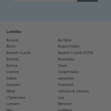
Lentillas
Acuvue
Air Optix
Alcon
Avaira Vitality
Bausch + Lomb
Bausch + Lomb ULTRA
Biofinity
Biomedics
Biotrue
Clariti
Colored
CooperVision
Dailies
easyvision
Eyexpert
Freshtech
iWear
Johnson & Johnson
L'Ephemere
Live
Lumiere
Menicon
Miru
multilens