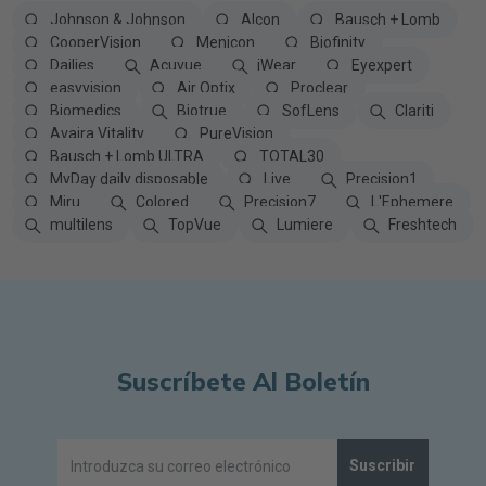
Johnson & Johnson
Alcon
Bausch + Lomb
CooperVision
Menicon
Biofinity
Dailies
Acuvue
iWear
Eyexpert
easyvision
Air Optix
Proclear
Biomedics
Biotrue
SofLens
Clariti
Avaira Vitality
PureVision
Bausch + Lomb ULTRA
TOTAL30
MyDay daily disposable
Live
Precision1
Miru
Colored
Precision7
L'Ephemere
multilens
TopVue
Lumiere
Freshtech
Suscríbete Al Boletín
Suscribir