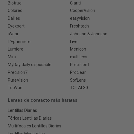
Biotrue
Clariti
Colored
CooperVision
Dailies
easyvision
Eyexpert
Freshtech
iWear
Johnson & Johnson
L'Ephemere
Live
Lumiere
Menicon
Miru
multilens
MyDay daily disposable
Precision1
Precision7
Proclear
PureVision
SofLens
TopVue
TOTAL30
Lentes de contacto más baratas
Lentillas Diarias
Tóricas Lentillas Diarias
Multifocales Lentillas Diarias
Lentillas Mensuales