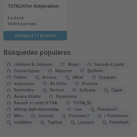
TOTAL30 for Astigmatism
3 o 6 pcs
14,60 € por mes
Compara 11 precios
Búsquedas populares
Johnson & Johnson
Alcon
Bausch + Lomb
CooperVision
Menicon
Biofinity
Dailies
Acuvue
iWear
Eyexpert
easyvision
Air Optix
Proclear
Biomedics
Biotrue
SofLens
Clariti
Avaira Vitality
PureVision
Bausch + Lomb ULTRA
TOTAL30
MyDay daily disposable
Live
Precision1
Miru
Colored
Precision7
L'Ephemere
multilens
TopVue
Lumiere
Freshtech