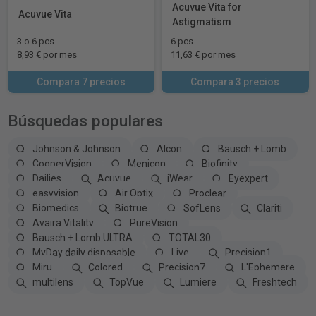
Acuvue Vita for
Acuvue Vita
Astigmatism
3 o 6 pcs
6 pcs
8,93 € por mes
11,63 € por mes
Compara 7 precios
Compara 3 precios
Búsquedas populares
Johnson & Johnson
Alcon
Bausch + Lomb
CooperVision
Menicon
Biofinity
Dailies
Acuvue
iWear
Eyexpert
easyvision
Air Optix
Proclear
Biomedics
Biotrue
SofLens
Clariti
Avaira Vitality
PureVision
Bausch + Lomb ULTRA
TOTAL30
MyDay daily disposable
Live
Precision1
Miru
Colored
Precision7
L'Ephemere
multilens
TopVue
Lumiere
Freshtech