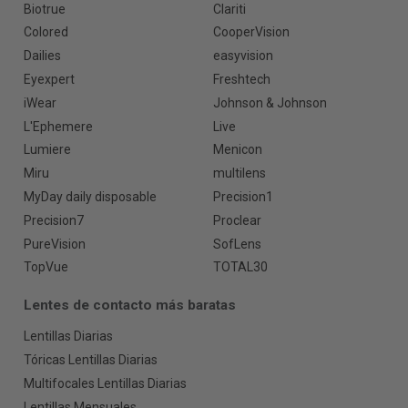
Biotrue
Clariti
Colored
CooperVision
Dailies
easyvision
Eyexpert
Freshtech
iWear
Johnson & Johnson
L'Ephemere
Live
Lumiere
Menicon
Miru
multilens
MyDay daily disposable
Precision1
Precision7
Proclear
PureVision
SofLens
TopVue
TOTAL30
Lentes de contacto más baratas
Lentillas Diarias
Tóricas Lentillas Diarias
Multifocales Lentillas Diarias
Lentillas Mensuales