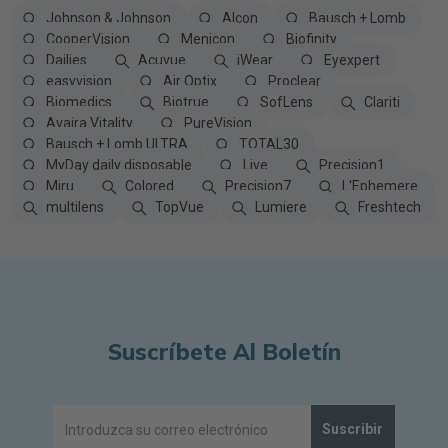
Johnson & Johnson
Alcon
Bausch + Lomb
CooperVision
Menicon
Biofinity
Dailies
Acuvue
iWear
Eyexpert
easyvision
Air Optix
Proclear
Biomedics
Biotrue
SofLens
Clariti
Avaira Vitality
PureVision
Bausch + Lomb ULTRA
TOTAL30
MyDay daily disposable
Live
Precision1
Miru
Colored
Precision7
L'Ephemere
multilens
TopVue
Lumiere
Freshtech
Suscríbete Al Boletín
Suscribir