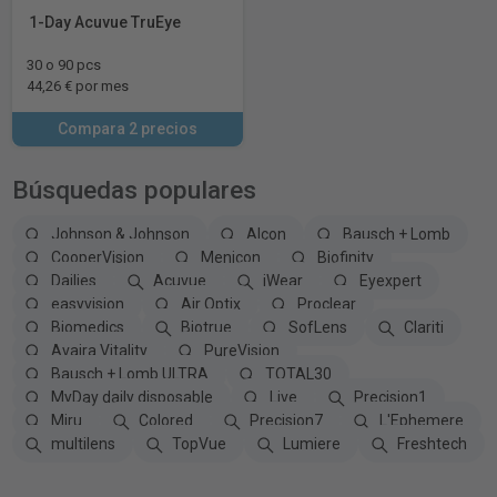
1-Day Acuvue TruEye
30 o 90 pcs
44,26 € por mes
Compara 2 precios
Búsquedas populares
Johnson & Johnson
Alcon
Bausch + Lomb
CooperVision
Menicon
Biofinity
Dailies
Acuvue
iWear
Eyexpert
easyvision
Air Optix
Proclear
Biomedics
Biotrue
SofLens
Clariti
Avaira Vitality
PureVision
Bausch + Lomb ULTRA
TOTAL30
MyDay daily disposable
Live
Precision1
Miru
Colored
Precision7
L'Ephemere
multilens
TopVue
Lumiere
Freshtech