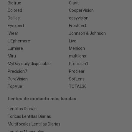
Biotrue
Clariti
Colored
CooperVision
Dailies
easyvision
Eyexpert
Freshtech
iWear
Johnson & Johnson
L'Ephemere
Live
Lumiere
Menicon
Miru
multilens
MyDay daily disposable
Precision1
Precision7
Proclear
PureVision
SofLens
TopVue
TOTAL30
Lentes de contacto más baratas
Lentillas Diarias
Tóricas Lentillas Diarias
Multifocales Lentillas Diarias
Lentillas Mensuales