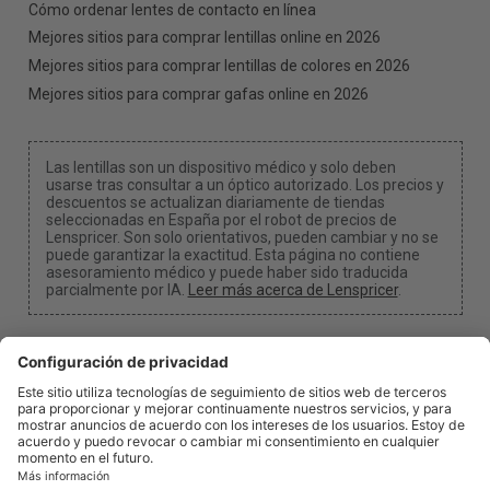
Cómo ordenar lentes de contacto en línea
Mejores sitios para comprar lentillas online en 2026
Mejores sitios para comprar lentillas de colores en 2026
Mejores sitios para comprar gafas online en 2026
Las lentillas son un dispositivo médico y solo deben
usarse tras consultar a un óptico autorizado. Los precios y
descuentos se actualizan diariamente de tiendas
seleccionadas en España por el robot de precios de
Lenspricer. Son solo orientativos, pueden cambiar y no se
puede garantizar la exactitud. Esta página no contiene
asesoramiento médico y puede haber sido traducida
parcialmente por IA.
Leer más acerca de Lenspricer
.
Configuración de cookies
Podemos recibir una comisión si utilizas uno de
nuestros enlaces para realizar una compra.