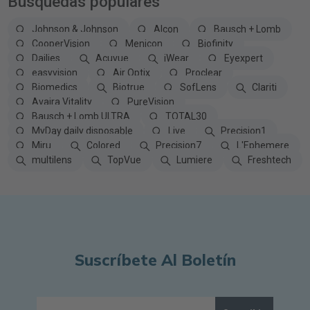
Búsquedas populares
Johnson & Johnson
Alcon
Bausch + Lomb
CooperVision
Menicon
Biofinity
Dailies
Acuvue
iWear
Eyexpert
easyvision
Air Optix
Proclear
Biomedics
Biotrue
SofLens
Clariti
Avaira Vitality
PureVision
Bausch + Lomb ULTRA
TOTAL30
MyDay daily disposable
Live
Precision1
Miru
Colored
Precision7
L'Ephemere
multilens
TopVue
Lumiere
Freshtech
Suscríbete Al Boletín