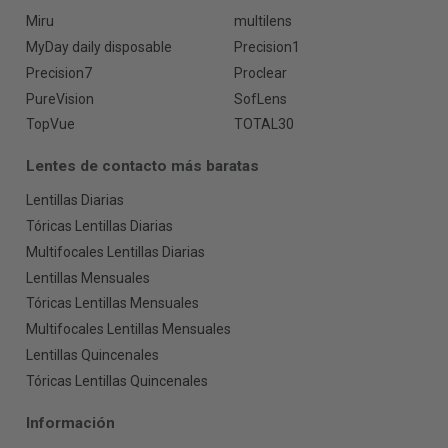
Miru
multilens
MyDay daily disposable
Precision1
Precision7
Proclear
PureVision
SofLens
TopVue
TOTAL30
Lentes de contacto más baratas
Lentillas Diarias
Tóricas Lentillas Diarias
Multifocales Lentillas Diarias
Lentillas Mensuales
Tóricas Lentillas Mensuales
Multifocales Lentillas Mensuales
Lentillas Quincenales
Tóricas Lentillas Quincenales
Información