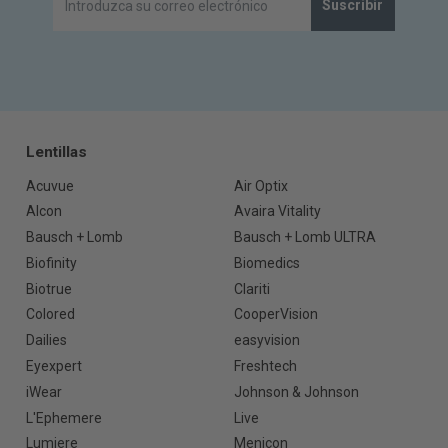
Suscribir
Lentillas
Acuvue
Air Optix
Alcon
Avaira Vitality
Bausch + Lomb
Bausch + Lomb ULTRA
Biofinity
Biomedics
Biotrue
Clariti
Colored
CooperVision
Dailies
easyvision
Eyexpert
Freshtech
iWear
Johnson & Johnson
L'Ephemere
Live
Lumiere
Menicon