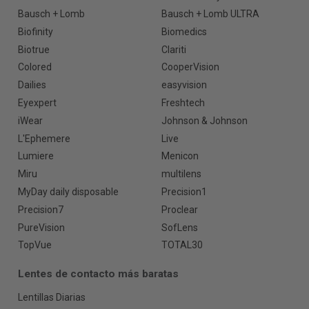
Bausch + Lomb
Bausch + Lomb ULTRA
Biofinity
Biomedics
Biotrue
Clariti
Colored
CooperVision
Dailies
easyvision
Eyexpert
Freshtech
iWear
Johnson & Johnson
L'Ephemere
Live
Lumiere
Menicon
Miru
multilens
MyDay daily disposable
Precision1
Precision7
Proclear
PureVision
SofLens
TopVue
TOTAL30
Lentes de contacto más baratas
Lentillas Diarias