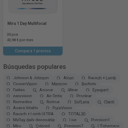
Miru 1 Day Multifocal
30 pcs
43,98 € por mes
Compara 1 precios
Búsquedas populares
Johnson & Johnson
Alcon
Bausch + Lomb
CooperVision
Menicon
Biofinity
Dailies
Acuvue
iWear
Eyexpert
easyvision
Air Optix
Proclear
Biomedics
Biotrue
SofLens
Clariti
Avaira Vitality
PureVision
Bausch + Lomb ULTRA
TOTAL30
MyDay daily disposable
Live
Precision1
Miru
Colored
Precision7
L'Ephemere