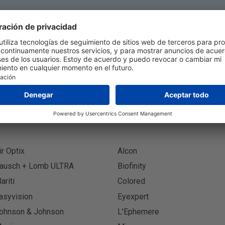
Suscríbete Al Boletín
Suscr
ir Optix
Alcon
ausch + Lomb ULTRA
Biofinity
lariti
Colored
asyvision
Eyexpert
ohnson & Johnson
L'Ephemere