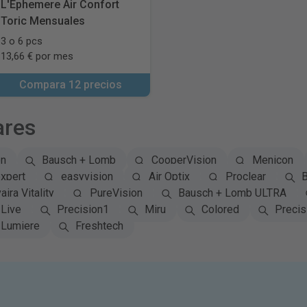
L'Ephemere Air Confort
Toric Mensuales
3 o 6 pcs
13,66 € por mes
Compara 12 precios
ares
on
Bausch + Lomb
CooperVision
Menicon
xpert
easyvision
Air Optix
Proclear
B
aira Vitality
PureVision
Bausch + Lomb ULTRA
Live
Precision1
Miru
Colored
Precis
Lumiere
Freshtech