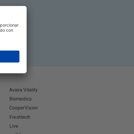
ibir
Avaira Vitality
Biomedics
CooperVision
Freshtech
Live