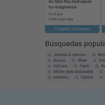
Air Optix Plus Hydraglyde
for Astigmatism
3 o 6 pcs
13,66 € por mes
Compara 12 precios
Búsquedas popul
Johnson & Johnson
Alc
Acuvue
iWear
Eye
SofLens
Clariti
Av
MyDay daily disposable
multilens
TopVue