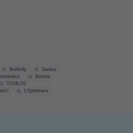
Biofinity
Dailies
iomedics
Biotrue
TOTAL30
ion7
L'Ephemere