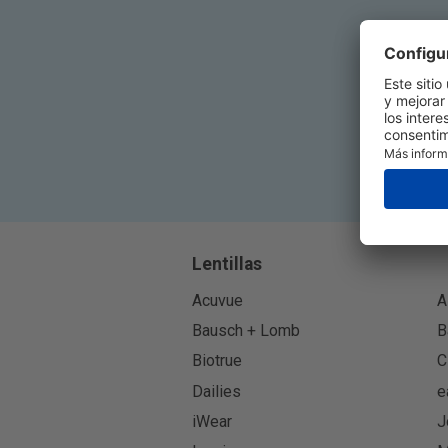
Lentillas
Acuvue
A
Bausch + Lomb
B
Biotrue
C
Dailies
e
iWear
J