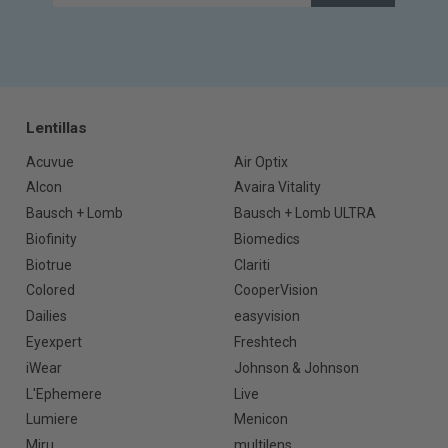
Lentillas
Acuvue
Air Optix
Alcon
Avaira Vitality
Bausch + Lomb
Bausch + Lomb ULTRA
Biofinity
Biomedics
Biotrue
Clariti
Colored
CooperVision
Dailies
easyvision
Eyexpert
Freshtech
iWear
Johnson & Johnson
L'Ephemere
Live
Lumiere
Menicon
Miru
multilens