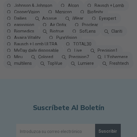
Johnson & Johnson
Alcon
Bausch + Lomb
CooperVision
Menicon
Biofinity
Dailies
Acuvue
iWear
Eyexpert
easyvision
Air Optix
Proclear
Biomedics
Biotrue
SofLens
Clariti
Avaira Vitality
PureVision
Bausch + Lomb ULTRA
TOTAL30
MyDay daily disposable
Live
Precision1
Miru
Colored
Precision7
L'Ephemere
multilens
TopVue
Lumiere
Freshtech
Suscríbete Al Boletín
Suscribir