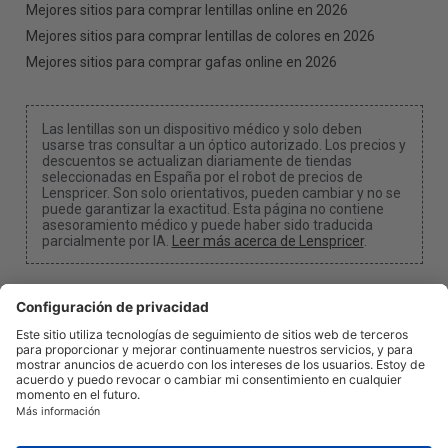
Mejores sitios para comprar lentillas online en 2026
Mejores sitios para comprar lentillas de colores en 2026
Mejores sitios para comprar gafas online en 2026
Las lentillas son un dispositivo médico y solo deben
usarse tras consultar a un óptico autorizado. Los precios y
descuentos se actualizan diariamente de tiendas
seleccionadas en España por el robot de precios de
Lenspricer. Son solo orientativos, pueden cambiar y no se
puede garantizar la exactitud. Esta página no contiene
asesoramiento médico y puede haber sido traducida
parcialmente por IA.
Leer más acerca de Lenspricer
.
Configuración de cookies
Podemos recibir una comisión si utilizas uno de
nuestros enlaces para realizar una compra.