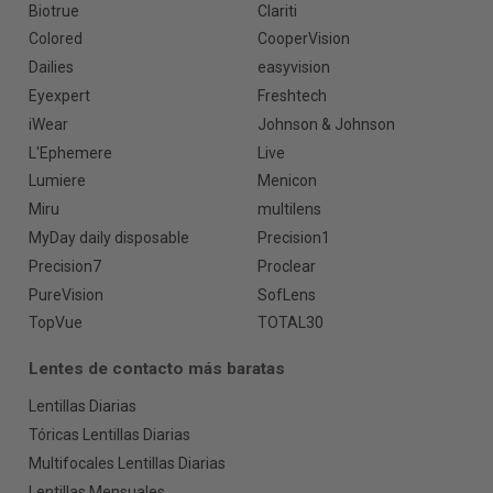
Biotrue
Clariti
Colored
CooperVision
Dailies
easyvision
Eyexpert
Freshtech
iWear
Johnson & Johnson
L'Ephemere
Live
Lumiere
Menicon
Miru
multilens
MyDay daily disposable
Precision1
Precision7
Proclear
PureVision
SofLens
TopVue
TOTAL30
Lentes de contacto más baratas
Lentillas Diarias
Tóricas Lentillas Diarias
Multifocales Lentillas Diarias
Lentillas Mensuales