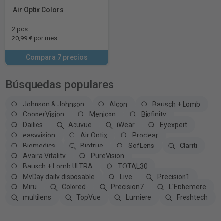
Air Optix Colors
2 pcs
20,99 € por mes
Compara 7 precios
Búsquedas populares
Johnson & Johnson
Alcon
Bausch + Lomb
CooperVision
Menicon
Biofinity
Dailies
Acuvue
iWear
Eyexpert
easyvision
Air Optix
Proclear
Biomedics
Biotrue
SofLens
Clariti
Avaira Vitality
PureVision
Bausch + Lomb ULTRA
TOTAL30
MyDay daily disposable
Live
Precision1
Miru
Colored
Precision7
L'Ephemere
multilens
TopVue
Lumiere
Freshtech