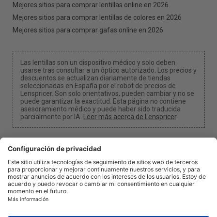
Mejores sitios para comprar lentillas online en 2026
Mejores sitios para comprar lentillas de colores en 2026
Mejores sitios para comprar gafas online en 2026
Las lentillas son un dispositivo médico y solo deben
usarse tras consultar a un óptico autorizado. Los precios y
descuentos se actualizan diariamente de tiendas
seleccionadas en España por el robot de precios de
Lenspricer. Son solo orientativos, pueden cambiar y no se
puede garantizar la exactitud. Esta página no contiene
asesoramiento médico y puede haber sido traducida
parcialmente por IA.
Leer más acerca de Lenspricer
.
Configuración de cookies
Podemos recibir una comisión si utilizas uno de
nuestros enlaces para realizar una compra.