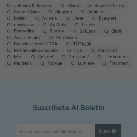
Johnson & Johnson
Alcon
Bausch + Lomb
CooperVision
Menicon
Biofinity
Dailies
Acuvue
iWear
Eyexpert
easyvision
Air Optix
Proclear
Biomedics
Biotrue
SofLens
Clariti
Avaira Vitality
PureVision
Bausch + Lomb ULTRA
TOTAL30
MyDay daily disposable
Live
Precision1
Miru
Colored
Precision7
L'Ephemere
multilens
TopVue
Lumiere
Freshtech
Suscríbete Al Boletín
Suscribir