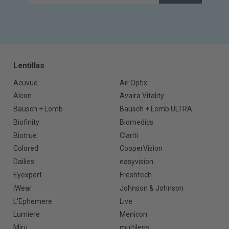
Lentillas
Acuvue
Air Optix
Alcon
Avaira Vitality
Bausch + Lomb
Bausch + Lomb ULTRA
Biofinity
Biomedics
Biotrue
Clariti
Colored
CooperVision
Dailies
easyvision
Eyexpert
Freshtech
iWear
Johnson & Johnson
L'Ephemere
Live
Lumiere
Menicon
Miru
multilens