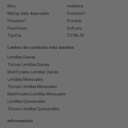
Miru
multilens
MyDay daily disposable
Precision1
Precision7
Proclear
PureVision
SofLens
TopVue
TOTAL30
Lentes de contacto más baratas
Lentillas Diarias
Tóricas Lentillas Diarias
Multifocales Lentillas Diarias
Lentillas Mensuales
Tóricas Lentillas Mensuales
Multifocales Lentillas Mensuales
Lentillas Quincenales
Tóricas Lentillas Quincenales
Información