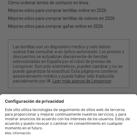
Cómo ordenar lentes de contacto en línea
Mejores sitios para comprar lentillas online en 2026
Mejores sitios para comprar lentillas de colores en 2026
Mejores sitios para comprar gafas online en 2026
Las lentillas son un dispositivo médico y solo deben
usarse tras consultar a un óptico autorizado. Los precios y
descuentos se actualizan diariamente de tiendas
seleccionadas en España por el robot de precios de
Lenspricer. Son solo orientativos, pueden cambiar y no se
puede garantizar la exactitud. Esta página no contiene
asesoramiento médico y puede haber sido traducida
parcialmente por IA.
Leer más acerca de Lenspricer
.
Configuración de cookies
Podemos recibir una comisión si utilizas uno de
nuestros enlaces para realizar una compra.