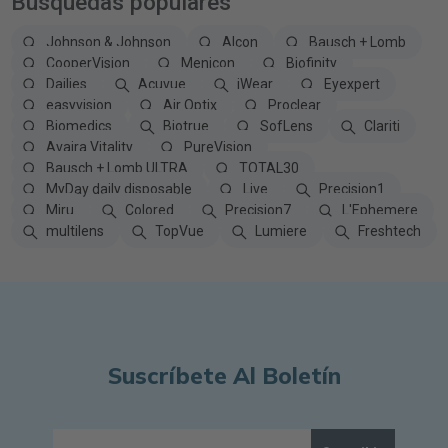
Búsquedas populares
Johnson & Johnson
Alcon
Bausch + Lomb
CooperVision
Menicon
Biofinity
Dailies
Acuvue
iWear
Eyexpert
easyvision
Air Optix
Proclear
Biomedics
Biotrue
SofLens
Clariti
Avaira Vitality
PureVision
Bausch + Lomb ULTRA
TOTAL30
MyDay daily disposable
Live
Precision1
Miru
Colored
Precision7
L'Ephemere
multilens
TopVue
Lumiere
Freshtech
Suscríbete Al Boletín