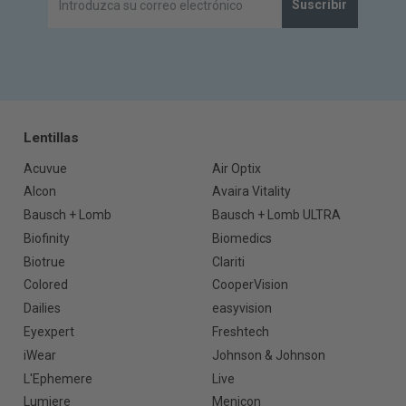
Suscribir
Lentillas
Acuvue
Air Optix
Alcon
Avaira Vitality
Bausch + Lomb
Bausch + Lomb ULTRA
Biofinity
Biomedics
Biotrue
Clariti
Colored
CooperVision
Dailies
easyvision
Eyexpert
Freshtech
iWear
Johnson & Johnson
L'Ephemere
Live
Lumiere
Menicon