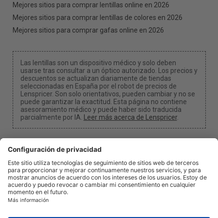
Mejores sitios para comprar lentillas online en 2026
Mejores sitios para comprar lentillas de colores en 2026
Mejores sitios para comprar gafas online en 2026
Las lentillas son un dispositivo médico y solo deben
usarse tras consultar a un óptico autorizado. Los precios y
descuentos se actualizan diariamente de tiendas
seleccionadas en España por el robot de precios de
Lenspricer. Son solo orientativos, pueden cambiar y no se
puede garantizar la exactitud. Esta página no contiene
asesoramiento médico y puede haber sido traducida
parcialmente por IA.
Leer más acerca de Lenspricer
.
Configuración de cookies
Podemos recibir una comisión si utilizas uno de
nuestros enlaces para realizar una compra.