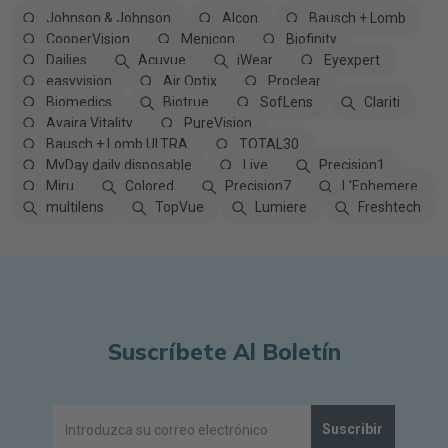
Johnson & Johnson
Alcon
Bausch + Lomb
CooperVision
Menicon
Biofinity
Dailies
Acuvue
iWear
Eyexpert
easyvision
Air Optix
Proclear
Biomedics
Biotrue
SofLens
Clariti
Avaira Vitality
PureVision
Bausch + Lomb ULTRA
TOTAL30
MyDay daily disposable
Live
Precision1
Miru
Colored
Precision7
L'Ephemere
multilens
TopVue
Lumiere
Freshtech
Suscríbete Al Boletín
Suscribir