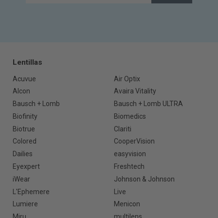
Lentillas
Acuvue
Air Optix
Alcon
Avaira Vitality
Bausch + Lomb
Bausch + Lomb ULTRA
Biofinity
Biomedics
Biotrue
Clariti
Colored
CooperVision
Dailies
easyvision
Eyexpert
Freshtech
iWear
Johnson & Johnson
L'Ephemere
Live
Lumiere
Menicon
Miru
multilens