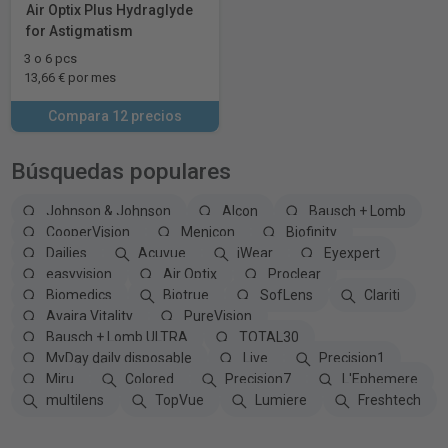
Air Optix Plus Hydraglyde
for Astigmatism
3 o 6 pcs
13,66 € por mes
Compara 12 precios
Búsquedas populares
Johnson & Johnson
Alcon
Bausch + Lomb
CooperVision
Menicon
Biofinity
Dailies
Acuvue
iWear
Eyexpert
easyvision
Air Optix
Proclear
Biomedics
Biotrue
SofLens
Clariti
Avaira Vitality
PureVision
Bausch + Lomb ULTRA
TOTAL30
MyDay daily disposable
Live
Precision1
Miru
Colored
Precision7
L'Ephemere
multilens
TopVue
Lumiere
Freshtech