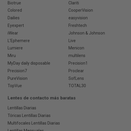
Biotrue
Clariti
Colored
CooperVision
Dailies
easyvision
Eyexpert
Freshtech
iWear
Johnson & Johnson
L'Ephemere
Live
Lumiere
Menicon
Miru
multilens
MyDay daily disposable
Precision1
Precision7
Proclear
PureVision
SofLens
TopVue
TOTAL30
Lentes de contacto más baratas
Lentillas Diarias
Tóricas Lentillas Diarias
Multifocales Lentillas Diarias
Lentillas Mensuales