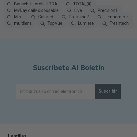
Bausch + Lomb ULTRA
TOTAL30
MyDay daily disposable
Live
Precision1
Miru
Colored
Precision7
L'Ephemere
multilens
TopVue
Lumiere
Freshtech
Suscríbete Al Boletín
Suscribir
Lentillas