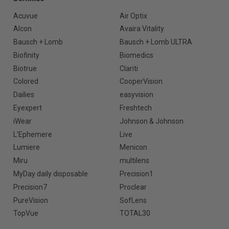
Acuvue
Air Optix
Alcon
Avaira Vitality
Bausch + Lomb
Bausch + Lomb ULTRA
Biofinity
Biomedics
Biotrue
Clariti
Colored
CooperVision
Dailies
easyvision
Eyexpert
Freshtech
iWear
Johnson & Johnson
L'Ephemere
Live
Lumiere
Menicon
Miru
multilens
MyDay daily disposable
Precision1
Precision7
Proclear
PureVision
SofLens
TopVue
TOTAL30