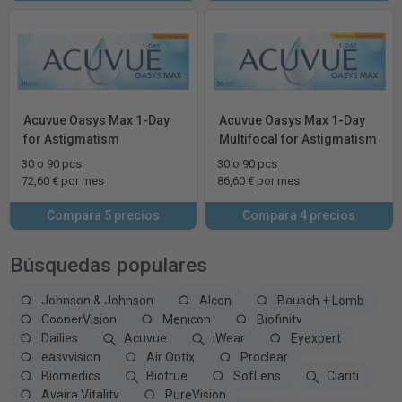
Acuvue Oasys Max 1-Day
Acuvue Oasys Max 1-Day
for Astigmatism
Multifocal for Astigmatism
30 o 90 pcs
30 o 90 pcs
72,60 € por mes
86,60 € por mes
Compara 5 precios
Compara 4 precios
Búsquedas populares
Johnson & Johnson
Alcon
Bausch + Lomb
CooperVision
Menicon
Biofinity
Dailies
Acuvue
iWear
Eyexpert
easyvision
Air Optix
Proclear
Biomedics
Biotrue
SofLens
Clariti
Avaira Vitality
PureVision