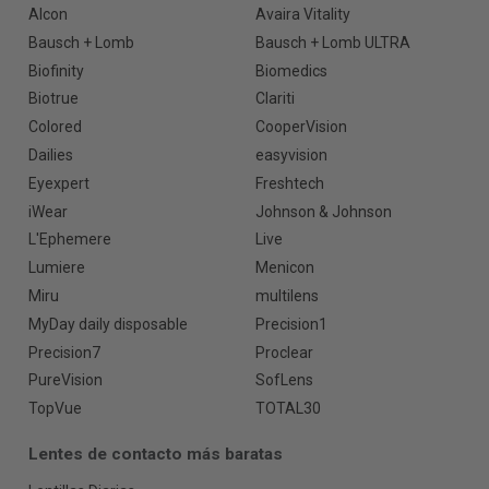
Alcon
Avaira Vitality
Bausch + Lomb
Bausch + Lomb ULTRA
Biofinity
Biomedics
Biotrue
Clariti
Colored
CooperVision
Dailies
easyvision
Eyexpert
Freshtech
iWear
Johnson & Johnson
L'Ephemere
Live
Lumiere
Menicon
Miru
multilens
MyDay daily disposable
Precision1
Precision7
Proclear
PureVision
SofLens
TopVue
TOTAL30
Lentes de contacto más baratas