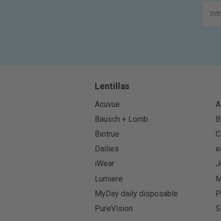
Lentillas
Acuvue
A
Bausch + Lomb
B
Biotrue
C
Dailies
e
iWear
J
Lumiere
M
MyDay daily disposable
P
PureVision
S