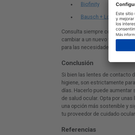
Biofinity
Bausch + Lomb ULTRA
Consulta siempre con un profes
cambiar a un nuevo tipo de len
para las necesidades de tu visió
Conclusión
Si bien las lentes de contacto
higiene, son estrictamente par
días. Hacerlo puede aumentar s
de salud ocular. Opta por unas
una opción más sostenible y si
tu proveedor de cuidado ocular
Referencias