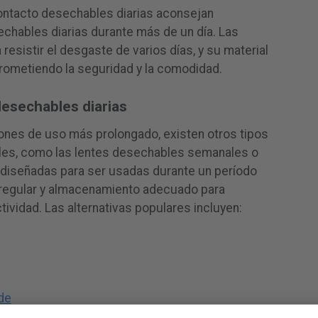
ontacto desechables diarias aconsejan
chables diarias durante más de un día. Las
resistir el desgaste de varios días, y su material
ometiendo la seguridad y la comodidad.
desechables diarias
ones de uso más prolongado, existen otros tipos
bles, como las lentes desechables semanales o
 diseñadas para ser usadas durante un período
 regular y almacenamiento adecuado para
ctividad. Las alternativas populares incluyen:
de