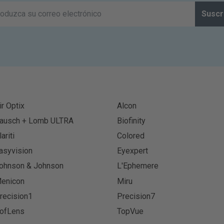
Suscr
ir Optix
Alcon
ausch + Lomb ULTRA
Biofinity
lariti
Colored
asyvision
Eyexpert
ohnson & Johnson
L'Ephemere
enicon
Miru
recision1
Precision7
ofLens
TopVue