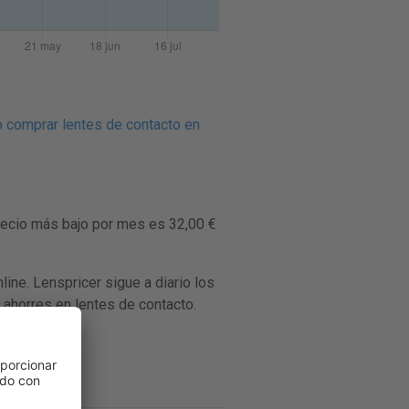
 comprar lentes de contacto en
recio más bajo por mes es 32,00 €
e. Lenspricer sigue a diario los
 ahorres en lentes de contacto.
nstore
.