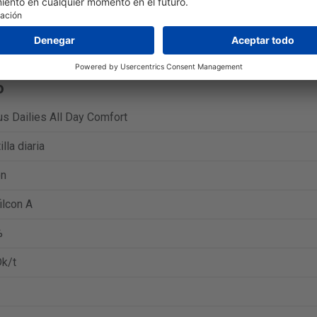
ilies All Day Comfort (90 lentes) es 49,59 €.
Ir a la oferta en Ale
ilies All Day Comfort (180 lentes) es 95,99 €.
Ir a la oferta en L
o
s Dailies All Day Comfort
illa diaria
on
ilcon A
%
k/t