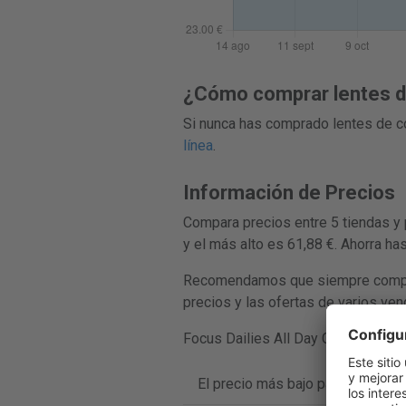
¿Cómo comprar lentes de
Si nunca has comprado lentes de co
línea
.
Información de Precios
Compara precios entre 5 tiendas y 
y el más alto es 61,88 €. Ahorra ha
Recomendamos que siempre compares
precios y las ofertas de varios ve
Focus Dailies All Day Comfort se v
El precio más bajo para Focus Da