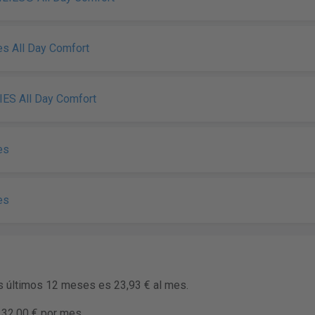
es All Day Comfort
IES All Day Comfort
es
es
os últimos 12 meses es 23,93 € al mes.
 32,00 € por mes.