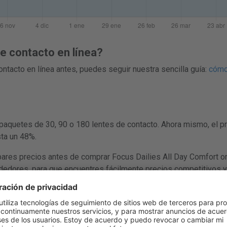
 contacto en línea?
ntacto en línea antes, puedes seguir nuestra sencilla guía:
cómo
paquetes de 30, 90 o 180 lentes de contacto. Ahora mismo, el p
sta un 48%.
 precios antes de comprar Focus Dailies All Day Comfort onlin
ndedores, para que encuentres fácilmente precios competitivos y
ende en cajas de 30, 90 o 180 lentes de contacto.
ilies All Day Comfort (30 lentes) es 17,69 €.
Ir a la oferta en Le