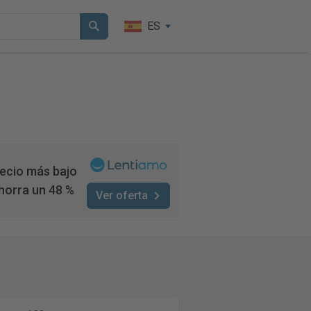
ES
ecio más bajo
horra un 48 %
Ver oferta